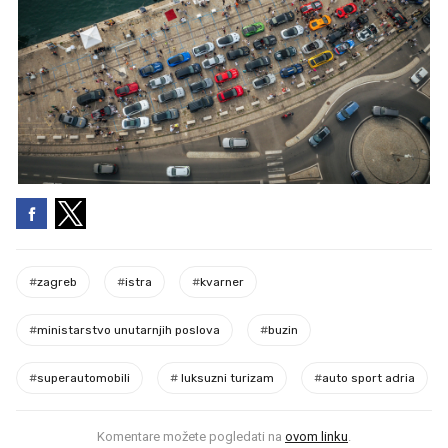
#
zagreb
#
istra
#
kvarner
#
ministarstvo unutarnjih poslova
#
buzin
#
superautomobili
#
luksuzni turizam
#
auto sport adria
Komentare možete pogledati na
ovom linku
.