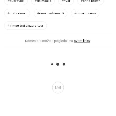
#
dubrovnik
#
dalmacija
#
hvar
#
chris brown
#
mate rimac
#
rimac automobili
#
rimac nevera
#
rimac trailblazers tour
Komentare možete pogledati na
ovom linku
.
Ad