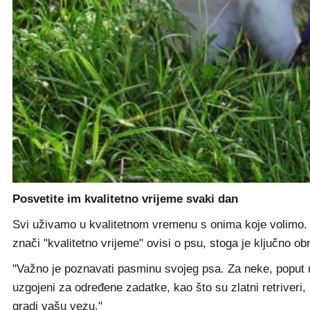
Posvetite im kvalitetno vrijeme svaki dan
Svi uživamo u kvalitetnom vremenu s onima koje volimo.
znači "kvalitetno vrijeme" ovisi o psu, stoga je ključno obr
"Važno je poznavati pasminu svojeg psa. Za neke, poput mo
uzgojeni za određene zadatke, kao što su zlatni retriveri, 
gradi vašu vezu."