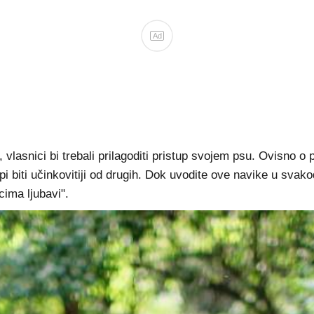
Ad
lasnici bi trebali prilagoditi pristup svojem psu. Ovisno o pa
tupi biti učinkovitiji od drugih. Dok uvodite ove navike u sva
icima ljubavi".