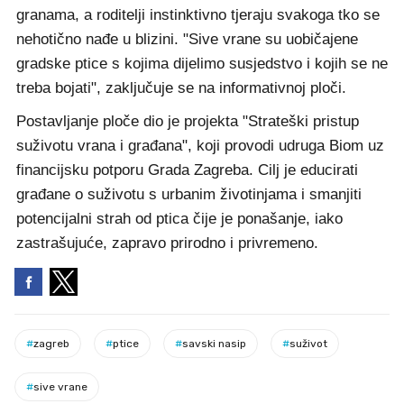
granama, a roditelji instinktivno tjeraju svakoga tko se
nehotično nađe u blizini. "Sive vrane su uobičajene
gradske ptice s kojima dijelimo susjedstvo i kojih se ne
treba bojati", zaključuje se na informativnoj ploči.
Postavljanje ploče dio je projekta "Strateški pristup
suživotu vrana i građana", koji provodi udruga Biom uz
financijsku potporu Grada Zagreba. Cilj je educirati
građane o suživotu s urbanim životinjama i smanjiti
potencijalni strah od ptica čije je ponašanje, iako
zastrašujuće, zapravo prirodno i privremeno.
#
zagreb
#
ptice
#
savski nasip
#
suživot
#
sive vrane