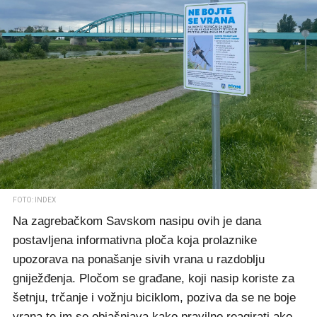
FOTO: INDEX
Na zagrebačkom Savskom nasipu ovih je dana
postavljena informativna ploča koja prolaznike
upozorava na ponašanje sivih vrana u razdoblju
gniježđenja. Pločom se građane, koji nasip koriste za
šetnju, trčanje i vožnju biciklom, poziva da se ne boje
vrana te im se objašnjava kako pravilno reagirati ako