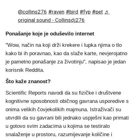
@collins276
#raven
#bird
#fyp
#pet
♬
original sound - Collinsdj276
Ponašanje koje je oduševilo internet
"Wow, način na koji drži krekere i lupka njima o tlo
kako bi ih poravnao, kao da slaže karte, nevjerojatno
je pametno ponašanje za životinju", napisao je jedan
korisnik Reddita.
Što kaže znanost?
Scientific Reports navodi da su fizičke i društvene
kognitivne sposobnosti običnog gavrana usporedive s
onima velikih čovjekolikih majmuna. Istraživači su
utvrdili da su gavrani bili jednako uspješni kao primati
u gotovo svim zadacima u kojima se testiralo
snalaženje u prostoru, razumijevanje količine i