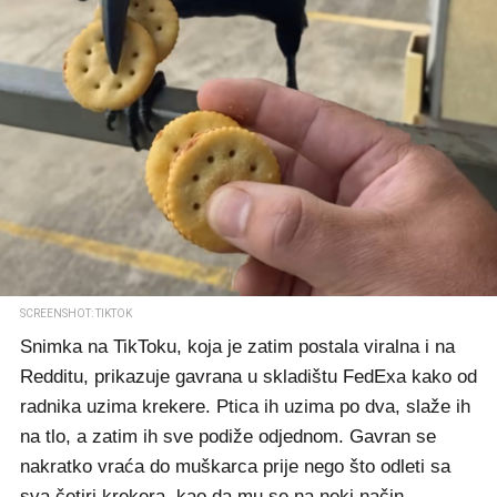
SCREENSHOT: TIKTOK
Snimka na TikToku, koja je zatim postala viralna i na
Redditu, prikazuje gavrana u skladištu FedExa kako od
radnika uzima krekere. Ptica ih uzima po dva, slaže ih
na tlo, a zatim ih sve podiže odjednom. Gavran se
nakratko vraća do muškarca prije nego što odleti sa
sva četiri krekera, kao da mu se na neki način