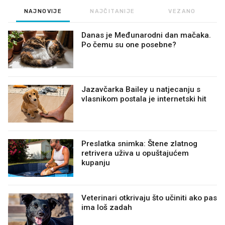
NAJNOVIJE
NAJČITANIJE
VEZANO
Danas je Međunarodni dan mačaka.
Po čemu su one posebne?
Jazavčarka Bailey u natjecanju s
vlasnikom postala je internetski hit
Preslatka snimka: Štene zlatnog
retrivera uživa u opuštajućem
kupanju
Veterinari otkrivaju što učiniti ako pas
ima loš zadah