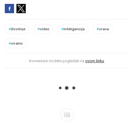
#
životinje
#
video
#
inteligencija
#
vrana
#
viralno
Komentare možete pogledati na
ovom linku
.
Ad