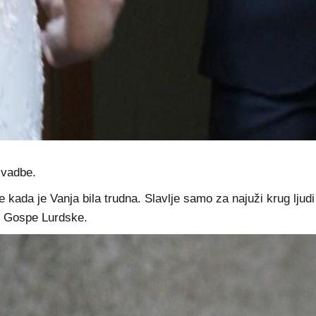
svadbe.
e kada je Vanja bila trudna. Slavlje samo za najuži krug lju
vi Gospe Lurdske.