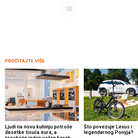
Ad
PROČITAJTE VIŠE
Ljudi na novu kuhinju potroše
Što povezuje Lexus i
desetke tisuća eura, a
legendarnog Ponyja?
preskoče jedan važan korak