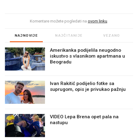
Komentare možete pogledati na
ovom linku
.
NAJNOVIJE
NAJČITANIJE
VEZANO
Amerikanka podijelila neugodno
iskustvo s vlasnikom apartmana u
Beogradu
Ivan Rakitić podijelio fotke sa
suprugom, opis je privukao pažnju
VIDEO Lepa Brena opet pala na
nastupu