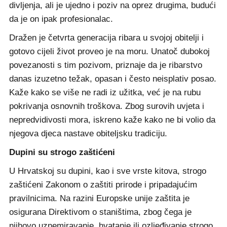
divljenja, ali je ujedno i poziv na oprez drugima, budući
da je on ipak profesionalac.
Dražen je četvrta generacija ribara u svojoj obitelji i
gotovo cijeli život proveo je na moru. Unatoč dubokoj
povezanosti s tim pozivom, priznaje da je ribarstvo
danas izuzetno težak, opasan i često neisplativ posao.
Kaže kako se više ne radi iz užitka, već je na rubu
pokrivanja osnovnih troškova. Zbog surovih uvjeta i
nepredvidivosti mora, iskreno kaže kako ne bi volio da
njegova djeca nastave obiteljsku tradiciju.
Dupini su strogo zaštićeni
U Hrvatskoj su dupini, kao i sve vrste kitova, strogo
zaštićeni Zakonom o zaštiti prirode i pripadajućim
pravilnicima. Na razini Europske unije zaštita je
osigurana Direktivom o staništima, zbog čega je
njihovo uznemiravanje, hvatanje ili ozljeđivanje strogo