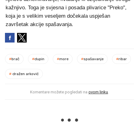
kažnjivo. Toga je svjesna i posada plivarice "Preko",
koja je s velikim veseljem dočekala uspješan
završetak akcije spašavanja.
#
brač
#
dupin
#
more
#
spašavanje
#
ribar
#
dražen arković
Komentare možete pogledati na
ovom linku
.