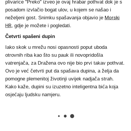
plivarice "Preko" izveo je ovaj hrabar pothvat dok je s
posadom izvlačio bogat ulov, u kojem se našao i
Morski
neželjeni gost. Snimku spašavanja objavio je
HR
, gdje je možete i pogledati.
Četvrti spašeni dupin
Iako skok u mrežu nosi opasnosti poput uboda
otrovnih riba kao što su pauk ili novopridošla
vatrenjača, za Dražena ovo nije bio prvi takav pothvat.
Ovo je već četvrti put da spašava dupina, a želja da
pomogne plemenitoj životinji uvijek nadjača strah.
Kako kaže, dupini su izuzetno inteligentna bića koja
osjećaju ljudsku namjeru.