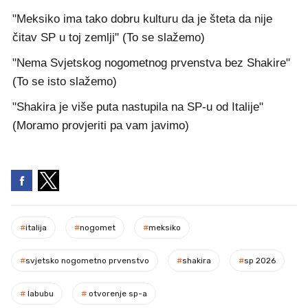
"Meksiko ima tako dobru kulturu da je šteta da nije
čitav SP u toj zemlji" (To se slažemo)
"Nema Svjetskog nogometnog prvenstva bez Shakire"
(To se isto slažemo)
"Shakira je više puta nastupila na SP-u od Italije"
(Moramo provjeriti pa vam javimo)
#
italija
#
nogomet
#
meksiko
#
svjetsko nogometno prvenstvo
#
shakira
#
sp 2026
#
labubu
#
otvorenje sp-a