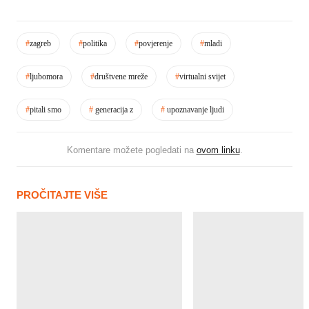
#
zagreb
#
politika
#
povjerenje
#
mladi
#
ljubomora
#
društvene mreže
#
virtualni svijet
#
pitali smo
#
generacija z
#
upoznavanje ljudi
Komentare možete pogledati na
ovom linku
.
PROČITAJTE VIŠE