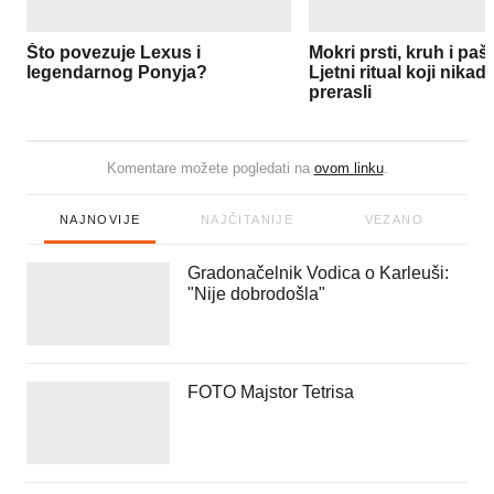
Što povezuje Lexus i
Mokri prsti, kruh i pašt
legendarnog Ponyja?
Ljetni ritual koji nika
prerasli
Komentare možete pogledati na
ovom linku
.
NAJNOVIJE
NAJČITANIJE
VEZANO
Gradonačelnik Vodica o Karleuši:
"Nije dobrodošla"
FOTO Majstor Tetrisa