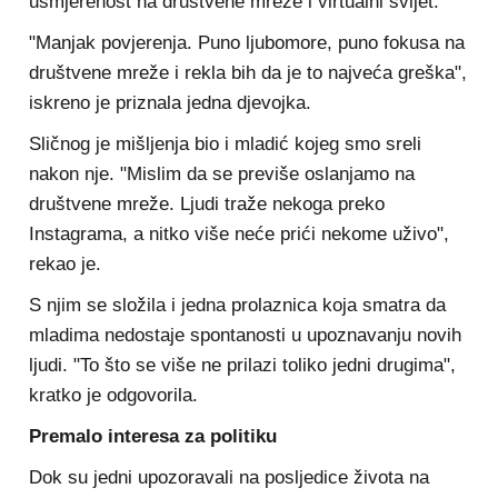
usmjerenost na društvene mreže i virtualni svijet.
"Manjak povjerenja. Puno ljubomore, puno fokusa na
društvene mreže i rekla bih da je to najveća greška",
iskreno je priznala jedna djevojka.
Sličnog je mišljenja bio i mladić kojeg smo sreli
nakon nje. "Mislim da se previše oslanjamo na
društvene mreže. Ljudi traže nekoga preko
Instagrama, a nitko više neće prići nekome uživo",
rekao je.
S njim se složila i jedna prolaznica koja smatra da
mladima nedostaje spontanosti u upoznavanju novih
ljudi. "To što se više ne prilazi toliko jedni drugima",
kratko je odgovorila.
Premalo interesa za politiku
Dok su jedni upozoravali na posljedice života na