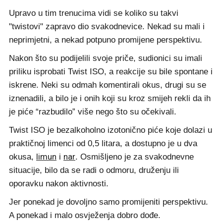
Upravo u tim trenucima vidi se koliko su takvi
"twistovi" zapravo dio svakodnevice. Nekad su mali i
neprimjetni, a nekad potpuno promijene perspektivu.
Nakon što su podijelili svoje priče, sudionici su imali
priliku isprobati Twist ISO, a reakcije su bile spontane i
iskrene. Neki su odmah komentirali okus, drugi su se
iznenadili, a bilo je i onih koji su kroz smijeh rekli da ih
je piće “razbudilo” više nego što su očekivali.
Twist ISO je bezalkoholno izotonično piće koje dolazi u
praktičnoj limenci od 0,5 litara, a dostupno je u dva
limun
nar
okusa,
i
. Osmišljeno je za svakodnevne
situacije, bilo da se radi o odmoru, druženju ili
oporavku nakon aktivnosti.
Jer ponekad je dovoljno samo promijeniti perspektivu.
A ponekad i malo osvježenja dobro dođe.