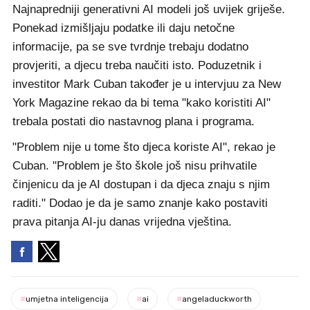
Najnapredniji generativni AI modeli još uvijek griješe.
Ponekad izmišljaju podatke ili daju netočne
informacije, pa se sve tvrdnje trebaju dodatno
provjeriti, a djecu treba naučiti isto. Poduzetnik i
investitor Mark Cuban također je u intervjuu za New
York Magazine rekao da bi tema "kako koristiti AI"
trebala postati dio nastavnog plana i programa.
"Problem nije u tome što djeca koriste AI", rekao je
Cuban. "Problem je što škole još nisu prihvatile
činjenicu da je AI dostupan i da djeca znaju s njim
raditi." Dodao je da je samo znanje kako postaviti
prava pitanja AI-ju danas vrijedna vještina.
#
umjetna inteligencija
#
ai
#
angeladuckworth