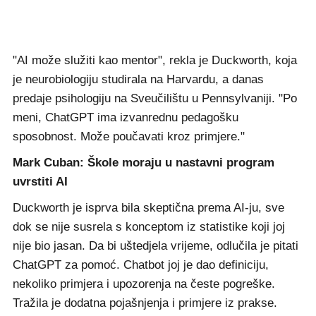
"AI može služiti kao mentor", rekla je Duckworth, koja
je neurobiologiju studirala na Harvardu, a danas
predaje psihologiju na Sveučilištu u Pennsylvaniji. "Po
meni, ChatGPT ima izvanrednu pedagošku
sposobnost. Može poučavati kroz primjere."
Mark Cuban: Škole moraju u nastavni program
uvrstiti AI
Duckworth je isprva bila skeptična prema AI-ju, sve
dok se nije susrela s konceptom iz statistike koji joj
nije bio jasan. Da bi uštedjela vrijeme, odlučila je pitati
ChatGPT za pomoć. Chatbot joj je dao definiciju,
nekoliko primjera i upozorenja na česte pogreške.
Tražila je dodatna pojašnjenja i primjere iz prakse.