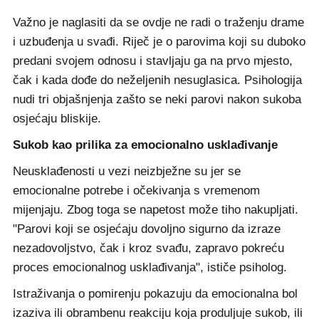
Važno je naglasiti da se ovdje ne radi o traženju drame
i uzbuđenja u svađi. Riječ je o parovima koji su duboko
predani svojem odnosu i stavljaju ga na prvo mjesto,
čak i kada dođe do neželjenih nesuglasica. Psihologija
nudi tri objašnjenja zašto se neki parovi nakon sukoba
osjećaju bliskije.
Sukob kao prilika za emocionalno usklađivanje
Neusklađenosti u vezi neizbježne su jer se
emocionalne potrebe i očekivanja s vremenom
mijenjaju. Zbog toga se napetost može tiho nakupljati.
"Parovi koji se osjećaju dovoljno sigurno da izraze
nezadovoljstvo, čak i kroz svađu, zapravo pokreću
proces emocionalnog usklađivanja", ističe psiholog.
Istraživanja o pomirenju pokazuju da emocionalna bol
izaziva ili obrambenu reakciju koja produljuje sukob, ili