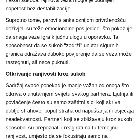
nakon sukoba. Njihova veza mogla je podnijeti
napetost bez destabilizacije.
Suprotno tome, parovi s anksioznijom privrženošću
doživjeli su teže emocionalne posljedice, što pokazuje
da snaga veze igra ključnu ulogu u oporavku. Ta
sposobnost da se sukob "zadrži" unutar sigurnih
granica odražava duboko povjerenje da se veza može
rastegnuti, ali neće puknuti.
Otkrivanje ranjivosti kroz sukob
Sadržaj svađe ponekad je manje važan od onoga što
otkriva o unutarnjem svijetu svakog partnera. Ljutnja ili
povlačenje često su samo zaštitni sloj koji skriva
dublje strahove, poput straha od napuštanja ili osjećaja
neadekvatnosti. Partneri koji se zbližavaju kroz sukob
sposobni su prepoznati i reagirati na tu temeljnu
ranjivost, umjesto da se fokusiraju samo na