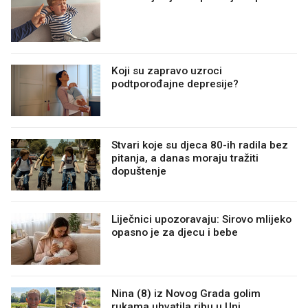
Koji su zapravo uzroci
podtporođajne depresije?
Stvari koje su djeca 80-ih radila bez
pitanja, a danas moraju tražiti
dopuštenje
Liječnici upozoravaju: Sirovo mlijeko
opasno je za djecu i bebe
Nina (8) iz Novog Grada golim
rukama uhvatila ribu u Uni