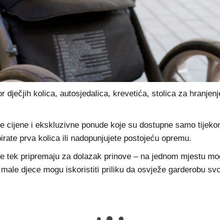
izbor dječjih kolica, autosjedalica, krevetića, stolica za hra
cijene i ekskluzivne ponude koje su dostupne samo tijekom 
irate prva kolica ili nadopunjujete postojeću opremu.
se tek pripremaju za dolazak prinove – na jednom mjestu mo
ji male djece mogu iskoristiti priliku da osvježe garderobu sv