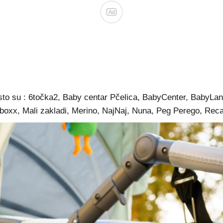
Ad
o su : 6točka2, Baby centar Pčelica, BabyCenter, BabyLand
Kidsboxx, Mali zakladi, Merino, NajNaj, Nuna, Peg Perego, Rec