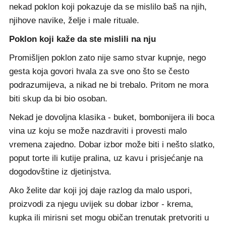
nekad poklon koji pokazuje da se mislilo baš na njih,
njihove navike, želje i male rituale.
Poklon koji kaže da ste mislili na nju
Promišljen poklon zato nije samo stvar kupnje, nego
gesta koja govori hvala za sve ono što se često
podrazumijeva, a nikad ne bi trebalo. Pritom ne mora
biti skup da bi bio osoban.
Nekad je dovoljna klasika - buket, bombonijera ili boca
vina uz koju se može nazdraviti i provesti malo
vremena zajedno. Dobar izbor može biti i nešto slatko,
poput torte ili kutije pralina, uz kavu i prisjećanje na
dogodovštine iz djetinjstva.
Ako želite dar koji joj daje razlog da malo uspori,
proizvodi za njegu uvijek su dobar izbor - krema,
kupka ili mirisni set mogu običan trenutak pretvoriti u