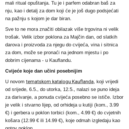
mali ritual opuštanja. Tu je i parfem odabran baš za
nju, kao i detalj za dom koji će je još dugo podsjećati
na pažnju s kojom je dar biran.
Sve to ne mora značiti obilazak više trgovina ni velik
trošak. Velik izbor poklona za Majčin dan, od slatkih
darova i proizvoda za njegu do cvijeća, vina i sitnica
za dom, može se pronaći na jednom mjestu i po
dobrim cijenama - u Kauflandu.
Cvijeće koje dan učini posebnijim
tematskom katalogu Kauflanda
U novom
, koji vrijedi
od srijede, 6.5., do utorka, 12.5., nalazi se puno ideja
za darivanje, a ponuda cvijeća posebno se ističe. Izbor
je velik i stvarno lijep, od orhideja u kutiji (kom., 3.99
€) i gerbera u poklon torbici (kom., 4.99 €) do cvjetnih
košara (12.99 € ili 14.99 €), koje odmah izgledaju kao
gotov poklon.