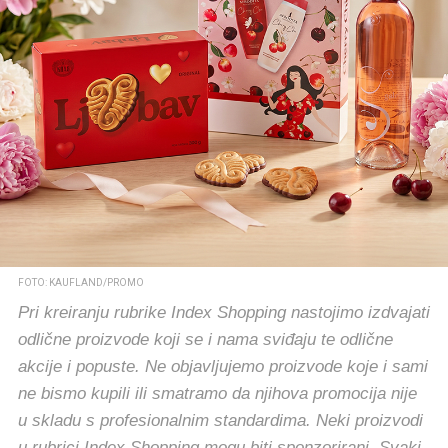
FOTO: KAUFLAND/PROMO
Pri kreiranju rubrike Index Shopping nastojimo izdvajati
odlične proizvode koji se i nama sviđaju te odlične
akcije i popuste. Ne objavljujemo proizvode koje i sami
ne bismo kupili ili smatramo da njihova promocija nije
u skladu s profesionalnim standardima. Neki proizvodi
u rubrici Index Shopping mogu biti sponzorirani. Svaki