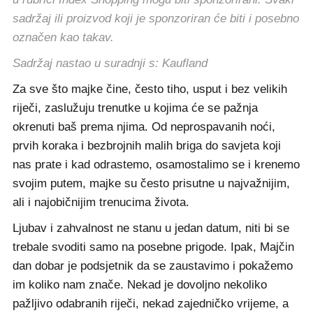
sadržaj ili proizvod koji je sponzoriran će biti i posebno
označen kao takav.
Sadržaj nastao u suradnji s: Kaufland
Za sve što majke čine, često tiho, usput i bez velikih
riječi, zaslužuju trenutke u kojima će se pažnja
okrenuti baš prema njima. Od neprospavanih noći,
prvih koraka i bezbrojnih malih briga do savjeta koji
nas prate i kad odrastemo, osamostalimo se i krenemo
svojim putem, majke su često prisutne u najvažnijim,
ali i najobičnijim trenucima života.
Ljubav i zahvalnost ne stanu u jedan datum, niti bi se
trebale svoditi samo na posebne prigode. Ipak, Majčin
dan dobar je podsjetnik da se zaustavimo i pokažemo
im koliko nam znače. Nekad je dovoljno nekoliko
pažljivo odabranih riječi, nekad zajedničko vrijeme, a