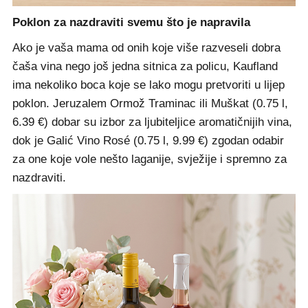
Poklon za nazdraviti svemu što je napravila
Ako je vaša mama od onih koje više razveseli dobra
čaša vina nego još jedna sitnica za policu, Kaufland
ima nekoliko boca koje se lako mogu pretvoriti u lijep
poklon. Jeruzalem Ormož Traminac ili Muškat (0.75 l,
6.39 €) dobar su izbor za ljubiteljice aromatičnijih vina,
dok je Galić Vino Rosé (0.75 l, 9.99 €) zgodan odabir
za one koje vole nešto laganije, svježije i spremno za
nazdraviti.