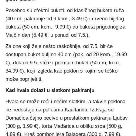
Posebno su efektni buketi, od klasičnog buketa ruža
(40 cm, pakiranje od 9 kom., 3.49 €) i crveno-bijelog
buketa (50 cm, kom., 9.99 €) do buketa prigodnog za
Majčin dan (5.49 €, u ponudi od 7.5.).
Za one koji žele nešto raskošnije, od 7.5. bit će
dostupan buket duljine 40 cm (pak. od 20 kom., 19.99
€), dok od 9.5. stiže i premium buket (50 cm, kom.,
34.99 €), koji izgleda kao poklon s kojim se teško
može pogriješiti.
Kad hvala dolazi u slatkom pakiranju
Hvala se može reći i nečim slatkim, a takvih poklona
ne nedostaje na policama Kauflanda. Izdvaja se
Domaćica čajno pecivo u preslatkom pakiranju Ljubav
(300 g, 1.99 €), torta Mađarica u obliku srca (500 g,
4.89 €), Kraš bombonijera Bajadera (300 g, 7.99 €),