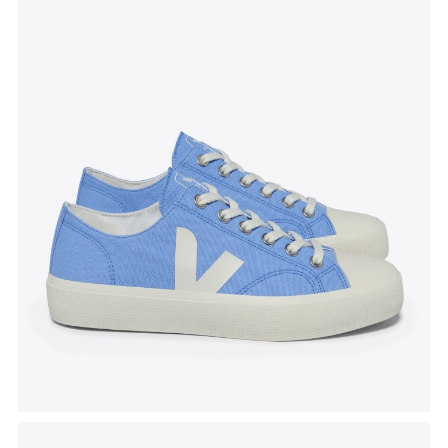
Tenisice Wata II Low
, Veja, akcijska cijena 100 eura