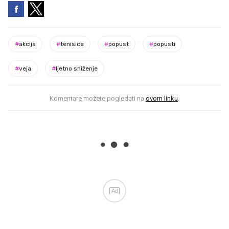
#
akcija
#
tenisice
#
popust
#
popusti
#
veja
#
ljetno sniženje
Komentare možete pogledati na
ovom linku
.
Ad