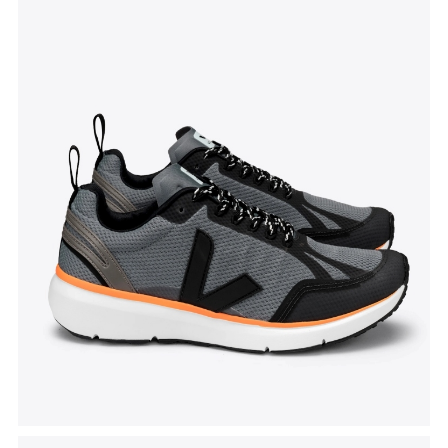
Tenisice Condor 2
, Veja, aakcijska cijena 99 eura