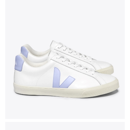
Tenisice Esplar
, Veja, akcijska cijena 104 eura