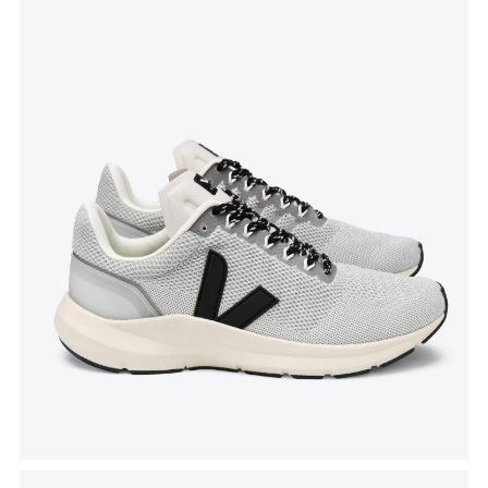
Tenisice Marlin V-Knit
, akcijska cijena 126 eura