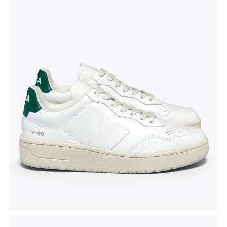
Tenisice V-90
, Veja, akcijska cijena 148 eura