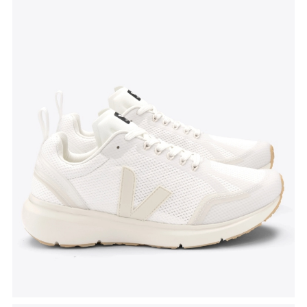
Tenisice Condor 2
, Veja, akcijska cijena 115.50 eura