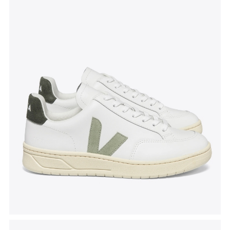
Tenisice V-12
, Veja, akcijska cijena 120 eura