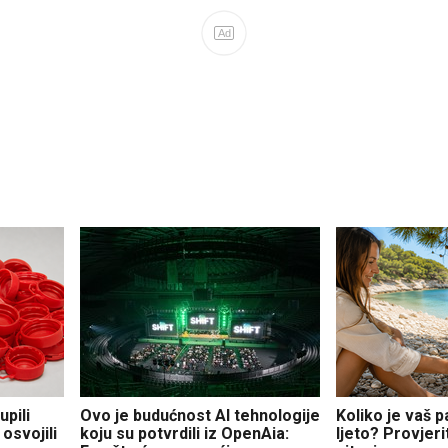
Ad
pili
Ovo je budućnost AI tehnologije
Koliko je vaš 
osvojili
koju su potvrdili iz OpenAia:
ljeto? Provjer