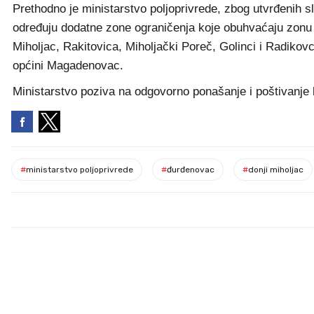
Prethodno je ministarstvo poljoprivrede, zbog utvrđenih s
određuju dodatne zone ograničenja koje obuhvaćaju zonu za
Miholjac, Rakitovica, Miholjački Poreč, Golinci i Radikovc
općini Magadenovac.
Ministarstvo poziva na odgovorno ponašanje i poštivanje b
#
ministarstvo poljoprivrede
#
đurđenovac
#
donji miholjac