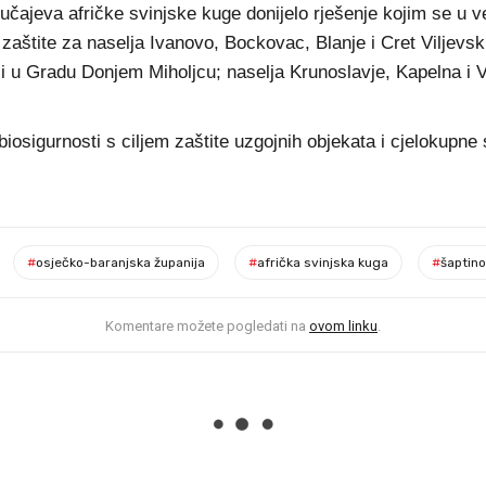
lučajeva afričke svinjske kuge donijelo rješenje kojim se u 
štite za naselja Ivanovo, Bockovac, Blanje i Cret Viljevski 
i u Gradu Donjem Miholjcu; naselja Krunoslavje, Kapelna i Vil
iosigurnosti s ciljem zaštite uzgojnih objekata i cjelokupne 
#
osječko-baranjska županija
#
afrička svinjska kuga
#
šaptino
Komentare možete pogledati na
ovom linku
.