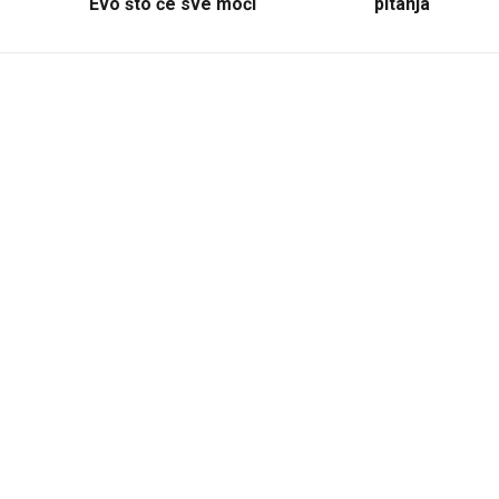
Evo što će sve moći
pitanja