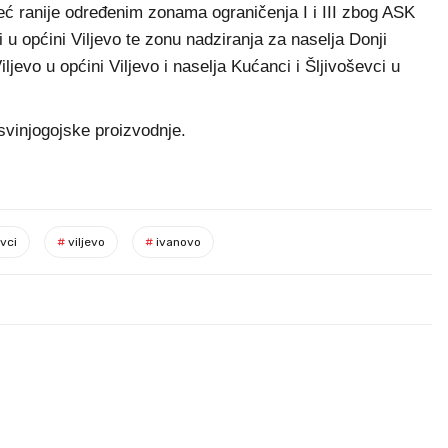
već ranije određenim zonama ograničenja I i III zbog ASK
u općini Viljevo te zonu nadziranja za naselja Donji
jevo u općini Viljevo i naselja Kućanci i Šljivoševci u
svinjogojske proizvodnje.
vci
#
viljevo
#
ivanovo