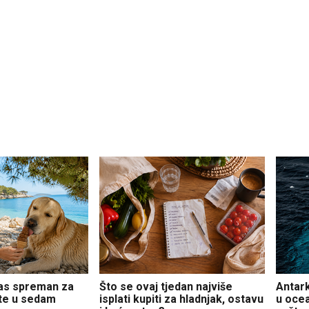
pas spreman za
Što se ovaj tjedan najviše
Antark
ite u sedam
isplati kupiti za hladnjak, ostavu
u ocea