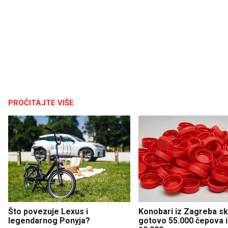
PROČITAJTE VIŠE
Što povezuje Lexus i
Konobari iz Zagreba sku
legendarnog Ponyja?
gotovo 55.000 čepova i 