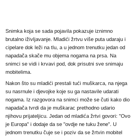
Snimka koja se sada pojavila pokazuje iznimno
brutalno iživljavanje. Mladići žrtvu više puta udaraju i
cipelare dok leži na tlu, a u jednom trenutku jedan od
napadača skače mu objema nogama na prsa. Na
snimci se vidi i krvavi pod, dok prisutni sve snimaju
mobitelima.
Nakon što su mladići prestali tući muškarca, na njega
su nasrnule i djevojke koje su ga nastavile udarati
nogama. Iz razgovora na snimci može se čuti kako dio
napadača tvrdi da je muškarac prethodno udario
njihovu prijateljicu. Jedan od mladića žrtvi govori: "Ovo
je Europa" i dodaje da se "ovdje ne tuku žene". U
jednom trenutku čuje se i poziv da se žrtvin mobitel