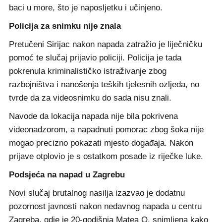
baci u more, što je naposljetku i učinjeno.
Policija za snimku nije znala
Pretučeni Sirijac nakon napada zatražio je liječničku
pomoć te slučaj prijavio policiji. Policija je tada
pokrenula kriminalističko istraživanje zbog
razbojništva i nanošenja teških tjelesnih ozljeda, no
tvrde da za videosnimku do sada nisu znali.
Navode da lokacija napada nije bila pokrivena
videonadzorom, a napadnuti pomorac zbog šoka nije
mogao precizno pokazati mjesto događaja. Nakon
prijave otplovio je s ostatkom posade iz riječke luke.
Podsjeća na napad u Zagrebu
Novi slučaj brutalnog nasilja izazvao je dodatnu
pozornost javnosti nakon nedavnog napada u centru
Zagreba, gdje je 20-godišnja Matea O. snimljena kako