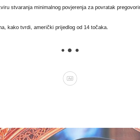
u okviru stvaranja minimalnog povjerenja za povratak pregov
a, kako tvrdi, američki prijedlog od 14 točaka.
Ad