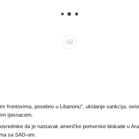
Ad
svim frontovima, posebno u Libanonu", ukidanje sankcija, os
kim tjesnacem.
e posrednike da je nastavak američke pomorske blokade u 
rima sa SAD-om.