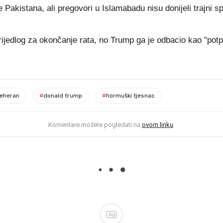
e Pakistana, ali pregovori u Islamabadu nisu donijeli trajni
rijedlog za okončanje rata, no Trump ga je odbacio kao "potpu
teheran
#
donald trump
#
hormuški tjesnac
Komentare možete pogledati na
ovom linku
.
Ad