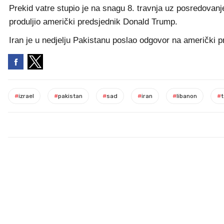
Prekid vatre stupio je na snagu 8. travnja uz posredovanj
produljio američki predsjednik Donald Trump.
Iran je u nedjelju Pakistanu poslao odgovor na američki p
#
izrael
#
pakistan
#
sad
#
iran
#
libanon
#