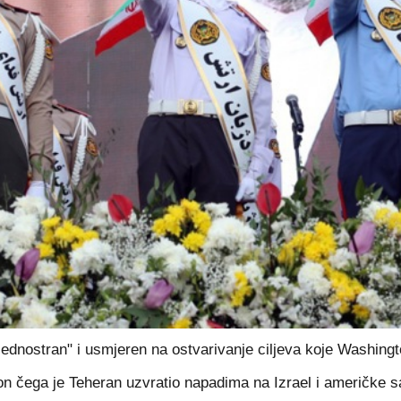
jednostran" i usmjeren na ostvarivanje ciljeva koje Washingto
kon čega je Teheran uzvratio napadima na Izrael i američke s