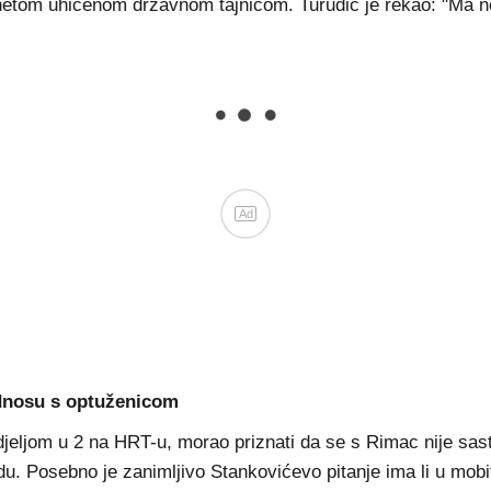
s netom uhićenom državnom tajnicom. Turudić je rekao: "Ma ne
Ad
odnosu s optuženicom
Nedjeljom u 2 na HRT-u, morao priznati da se s Rimac nije sa
udu. Posebno je zanimljivo Stankovićevo pitanje ima li u mob