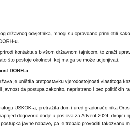
g državnog odvjetnika, mnogi su opravdano primijetili kako 
ni DORH-u.
prirodi kontakta s bivšom državnom tajnicom, to znači uprav
to što postoje okolnosti kojima ga se može ucjenjivati.
jnost DORH-a
žava je uništila pretpostavku vjerodostojnosti vlastitoga 
li javnost da postupa zakonito, nepristrano i bez političkih 
 nalogu USKOK-a, pretražila dom i ured gradonačelnika Oros
aprijed dogovorio dodjelu poslova za Advent 2024. dvojici
a postupka javne nabave, pa je trebalo provoditi takozvanu 