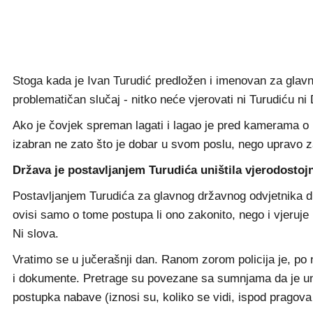
Stoga kada je Ivan Turudić predložen i imenovan za glavno
problematičan slučaj - nitko neće vjerovati ni Turudiću 
Ako je čovjek spreman lagati i lagao je pred kamerama o 
izabran ne zato što je dobar u svom poslu, nego upravo za
Država je postavljanjem Turudića uništila vjerodosto
Postavljanjem Turudića za glavnog državnog odvjetnika dr
ovisi samo o tome postupa li ono zakonito, nego i vjeruje 
Ni slova.
Vratimo se u jučerašnji dan. Ranom zorom policija je, po
i dokumente. Pretrage su povezane sa sumnjama da je un
postupka nabave (iznosi su, koliko se vidi, ispod pragov