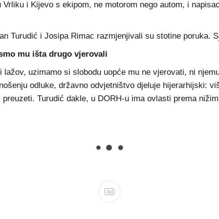
 Vrliku i Kijevo s ekipom, ne motorom nego autom, i napisao s
 Turudić i Josipa Rimac razmjenjivali su stotine poruka. Sjeć
smo mu išta drugo vjerovali
i lažov, uzimamo si slobodu uopće mu ne vjerovati, ni njemu
ošenju odluke, državno odvjetništvo djeluje hijerarhijski: v
preuzeti. Turudić dakle, u DORH-u ima ovlasti prema nižim
Ad