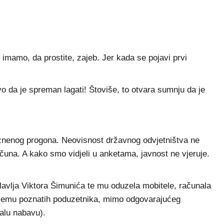
imamo, da prostite, zajeb. Jer kada se pojavi prvi
o da je spreman lagati! Štoviše, to otvara sumnju da je
kaznenog progona. Neovisnost državnog odvjetništva ne
računa. A kako smo vidjeli u anketama, javnost ne vjeruje.
lavlja Viktora Šimunića te mu oduzela mobitele, računala
 njemu poznatih poduzetnika, mimo odgovarajućeg
malu nabavu).