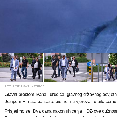
FOTO: PIXSELL/SANJIN STRUKIC
Glavni problem Ivana Turudića, glavnog državnog odvjetnik
Josipom Rimac, pa zašto bismo mu vjerovali u bilo čem
Prisjetimo se. Dva dana nakon uhićenja HDZ-ove dužnosnice