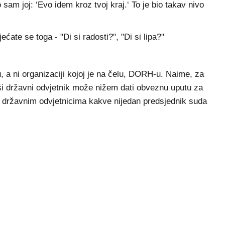
am joj: ‘Evo idem kroz tvoj kraj.‘ To je bio takav nivo
ate se toga - "Di si radosti?", "Di si lipa?"
, a ni organizaciji kojoj je na čelu, DORH-u. Naime, za
iši državni odvjetnik može nižem dati obveznu uputu za
 državnim odvjetnicima kakve nijedan predsjednik suda