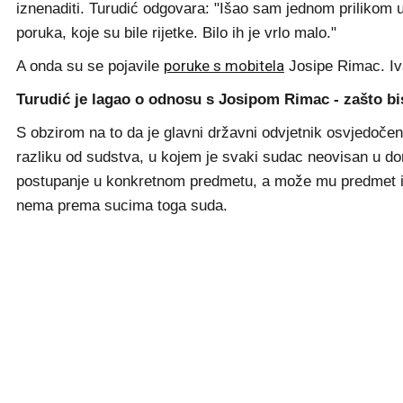
iznenaditi. Turudić odgovara: "Išao sam jednom prilikom u
poruka, koje su bile rijetke. Bilo ih je vrlo malo."
poruke s mobitela
A onda su se pojavile
Josipe Rimac. Ivan
Turudić je lagao o odnosu s Josipom Rimac - zašto bi
S obzirom na to da je glavni državni odvjetnik osvjedočen
razliku od sudstva, u kojem je svaki sudac neovisan u don
postupanje u konkretnom predmetu, a može mu predmet i 
nema prema sucima toga suda.