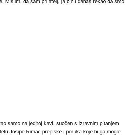
. Mislim, da sam prijatelj, ja bih i danas rekao da smo
stao samo na jednoj kavi, suočen s izravnim pitanjem
itelu Josipe Rimac prepiske i poruka koje bi ga mogle