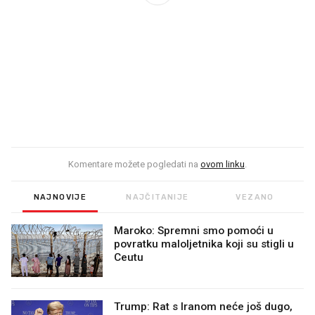
Komentare možete pogledati na
ovom linku
.
NAJNOVIJE
NAJČITANIJE
VEZANO
Maroko: Spremni smo pomoći u
povratku maloljetnika koji su stigli u
Ceutu
Trump: Rat s Iranom neće još dugo,