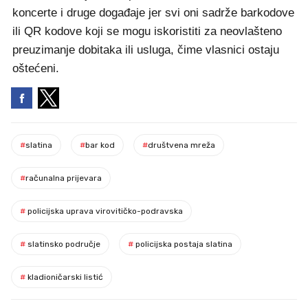
koncerte i druge događaje jer svi oni sadrže barkodove
ili QR kodove koji se mogu iskoristiti za neovlašteno
preuzimanje dobitaka ili usluga, čime vlasnici ostaju
oštećeni.
#
slatina
#
bar kod
#
društvena mreža
#
računalna prijevara
#
policijska uprava virovitičko-podravska
#
slatinsko područje
#
policijska postaja slatina
#
kladioničarski listić