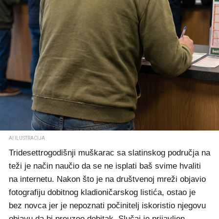
AI ILUSTRACIJA
Tridesettrogodišnji muškarac sa slatinskog područja na
teži je način naučio da se ne isplati baš svime hvaliti
na internetu. Nakon što je na društvenoj mreži objavio
fotografiju dobitnog kladioničarskog listića, ostao je
bez novca jer je nepoznati počinitelj iskoristio njegovu
objavu da bi preuzeo dobitak. Slučaj je prijavljen