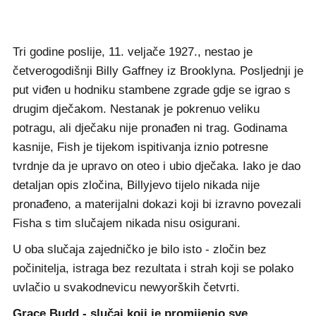
Tri godine poslije, 11. veljače 1927., nestao je
četverogodišnji Billy Gaffney iz Brooklyna. Posljednji je
put viđen u hodniku stambene zgrade gdje se igrao s
drugim dječakom. Nestanak je pokrenuo veliku
potragu, ali dječaku nije pronađen ni trag. Godinama
kasnije, Fish je tijekom ispitivanja iznio potresne
tvrdnje da je upravo on oteo i ubio dječaka. Iako je dao
detaljan opis zločina, Billyjevo tijelo nikada nije
pronađeno, a materijalni dokazi koji bi izravno povezali
Fisha s tim slučajem nikada nisu osigurani.
U oba slučaja zajedničko je bilo isto - zločin bez
počinitelja, istraga bez rezultata i strah koji se polako
uvlačio u svakodnevicu newyorških četvrti.
Grace Budd - slučaj koji je promijenio sve