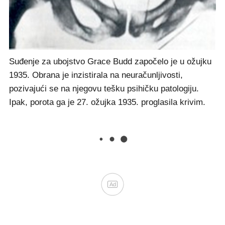
Rendgenska snimka Fishove zdjelice i međice, uvedena kao
dokaz na njegovu suđenju, koja prikazuje više od dvadeset
samostalno zabijenih igala u njegovo tijelo.
Suđenje za ubojstvo Grace Budd započelo je u ožujku
1935. Obrana je inzistirala na neuračunljivosti,
pozivajući se na njegovu tešku psihičku patologiju.
Ipak, porota ga je 27. ožujka 1935. proglasila krivim.
Ad