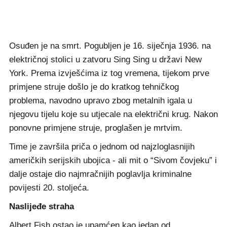
Osuđen je na smrt. Pogubljen je 16. siječnja 1936. na
električnoj stolici u zatvoru Sing Sing u državi New
York. Prema izvješćima iz tog vremena, tijekom prve
primjene struje došlo je do kratkog tehničkog
problema, navodno upravo zbog metalnih igala u
njegovu tijelu koje su utjecale na električni krug. Nakon
ponovne primjene struje, proglašen je mrtvim.
Time je završila priča o jednom od najzloglasnijih
američkih serijskih ubojica - ali mit o “Sivom čovjeku” i
dalje ostaje dio najmračnijih poglavlja kriminalne
povijesti 20. stoljeća.
Naslijeđe straha
Albert Fish ostao je upamćen kao jedan od