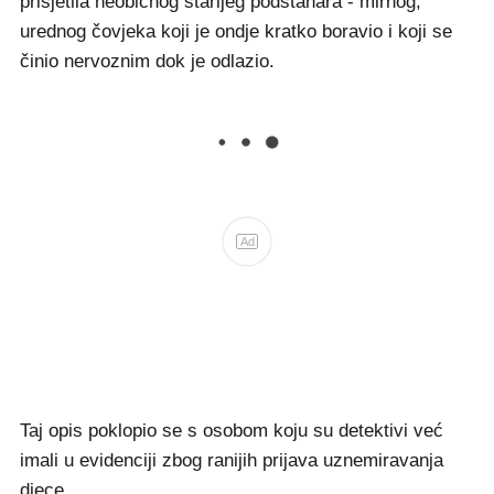
prisjetila neobičnog starijeg podstanara - mirnog,
urednog čovjeka koji je ondje kratko boravio i koji se
činio nervoznim dok je odlazio.
Ad
Taj opis poklopio se s osobom koju su detektivi već
imali u evidenciji zbog ranijih prijava uznemiravanja
djece.