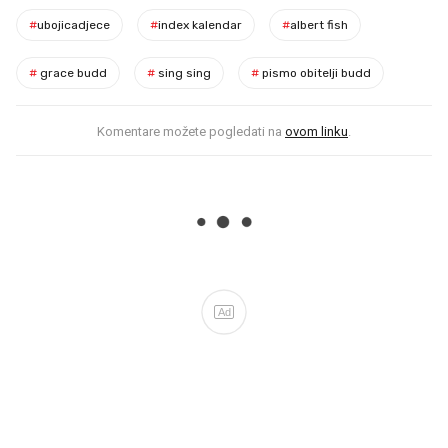
#
ubojicadjece
#
index kalendar
#
albert fish
#
grace budd
#
sing sing
#
pismo obitelji budd
Komentare možete pogledati na
ovom linku
.
Ad