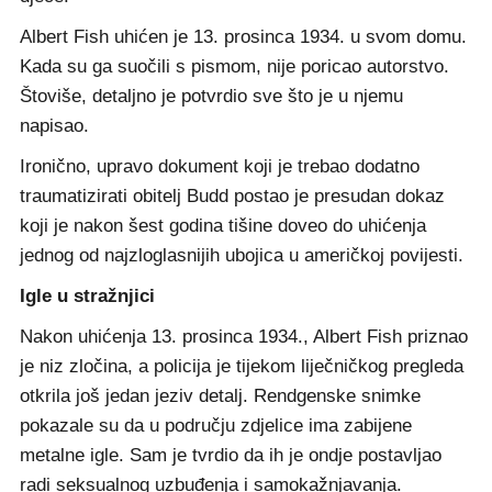
Albert Fish uhićen je 13. prosinca 1934. u svom domu.
Kada su ga suočili s pismom, nije poricao autorstvo.
Štoviše, detaljno je potvrdio sve što je u njemu
napisao.
Ironično, upravo dokument koji je trebao dodatno
traumatizirati obitelj Budd postao je presudan dokaz
koji je nakon šest godina tišine doveo do uhićenja
jednog od najzloglasnijih ubojica u američkoj povijesti.
Igle u stražnjici
Nakon uhićenja 13. prosinca 1934., Albert Fish priznao
je niz zločina, a policija je tijekom liječničkog pregleda
otkrila još jedan jeziv detalj. Rendgenske snimke
pokazale su da u području zdjelice ima zabijene
metalne igle. Sam je tvrdio da ih je ondje postavljao
radi seksualnog uzbuđenja i samokažnjavanja.