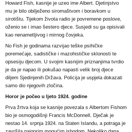
Howard Fish, kasnije je uzeo ime Albert. Djetinjstvo
mu je bilo obilježeno siromaštvom i boravkom u
sirotištu. Tijekom života radio je povremene poslove,
oženio se i imao šestero djece. Susjedi su ga opisivali
kao nenametljivog i mirnog čovjeka.
No Fish je godinama razvijao teške psihičke
poremećaje, sadističke i mazohističke sklonosti te
opsesiju djecom. U svojim kasnijim priznanjima tvrdio
je da je napao ili pokušao napasti velik broj djece
diljem Sjedinjenih Država. Policija je uspjela dokazati
samo dio njegovih zločina.
Horor je počeo u ljeto 1924. godine
Prva žrtva koja se kasnije povezala s Albertom Fishom
bio je osmogodišnji Francis McDonnell. Dječak je
nestao 14. srpnja 1924. na Staten Islandu, a potraga je
završila najgorim mogućim ishodom. Nekoliko dana