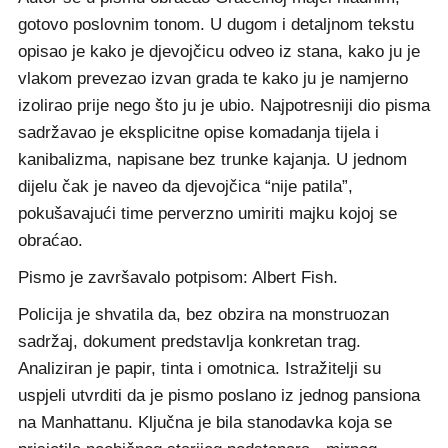
gotovo poslovnim tonom. U dugom i detaljnom tekstu
opisao je kako je djevojčicu odveo iz stana, kako ju je
vlakom prevezao izvan grada te kako ju je namjerno
izolirao prije nego što ju je ubio. Najpotresniji dio pisma
sadržavao je eksplicitne opise komadanja tijela i
kanibalizma, napisane bez trunke kajanja. U jednom
dijelu čak je naveo da djevojčica “nije patila”,
pokušavajući time perverzno umiriti majku kojoj se
obraćao.
Pismo je završavalo potpisom: Albert Fish.
Policija je shvatila da, bez obzira na monstruozan
sadržaj, dokument predstavlja konkretan trag.
Analiziran je papir, tinta i omotnica. Istražitelji su
uspjeli utvrditi da je pismo poslano iz jednog pansiona
na Manhattanu. Ključna je bila stanodavka koja se