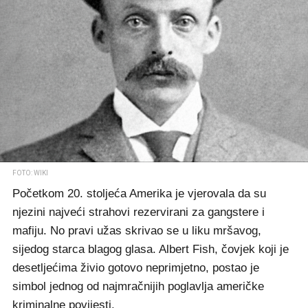
FOTO: WIKI
Početkom 20. stoljeća Amerika je vjerovala da su
njezini najveći strahovi rezervirani za gangstere i
mafiju. No pravi užas skrivao se u liku mršavog,
sijedog starca blagog glasa. Albert Fish, čovjek koji je
desetljećima živio gotovo neprimjetno, postao je
simbol jednog od najmračnijih poglavlja američke
kriminalne povijesti.