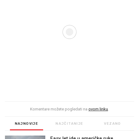
Komentare možete pogledati na
ovom linku
.
NAJNOVIJE
NAJČITANIJE
VEZANO
EasyJet ide u američke ruke.