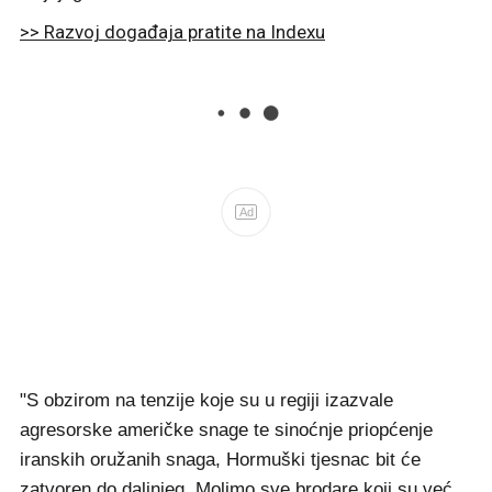
>> Razvoj događaja pratite na Indexu
Ad
"S obzirom na tenzije koje su u regiji izazvale
agresorske američke snage te sinoćnje priopćenje
iranskih oružanih snaga, Hormuški tjesnac bit će
zatvoren do daljnjeg. Molimo sve brodare koji su već