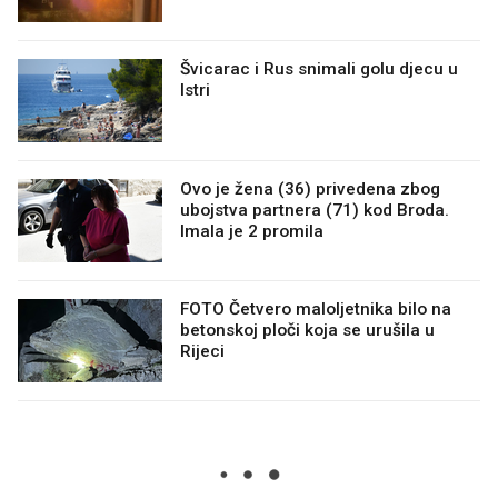
Švicarac i Rus snimali golu djecu u
Istri
Ovo je žena (36) privedena zbog
ubojstva partnera (71) kod Broda.
Imala je 2 promila
FOTO Četvero maloljetnika bilo na
betonskoj ploči koja se urušila u
Rijeci