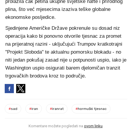
prolazila čak petina ukupne svjetske nafte i prirodnog
plina, što već mjesecima izaziva teške globalne
ekonomske posljedice.
Sjedinjene Američke Države pokrenule su dosad niz
operacija kako bi ponovno otvorile tjesnac za promet
na prijeratnoj razini - uključujući Trumpov kratkotrajni
"Projekt Sloboda" te aktualnu pomorsku blokadu - no
niti jedan pokušaj zasad nije u potpunosti uspio, iako je
Washington uspio osigurati barem djelomičan tranzit
trgovačkih brodova kroz to područje.
#
sad
#
iran
#
iranrat
#
hormuški tjesnac
Komentare možete pogledati na
ovom linku
.