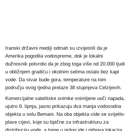
Iranski državni mediji odmah su izvijestili da je
Amerika pogodila vodospreme, dok je lokalni
dužnosnik potvrdio da je zbog toga više od 20.000 ljudi
u obližnjem gradiću i okolnim selima ostalo bez kapi
vode. Da stvar bude gora, temperature na tom
području ovog tjedna prelaze 38 stupnjeva Celzijevih.
Komercijalne satelitske snimke snimljene uoči napada,
ujutro 9. lipnja, jasno prikazuju dva manja vodovodna
objekta u selu Bemani. Na oba objekta vide se svijetlo-
plave cijevi, koje su tipične za infrastrukturu za
distribuciju vode, a tome u prilog ide i njihova lokacija