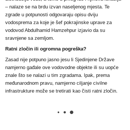
– nalaze se na brdu izvan naseljenog mjesta. Te
zgrade u potpunosti odgovaraju opisu dviju
vodosprema za koje je šef pokrajinske uprave za
vodovod Abdulhamid Hamzehpur izjavio da su
sravnjene sa zemljom.
Ratni zločin ili ogromna pogreška?
Zasad nije potpuno jasno jesu li Sjedinjene Države
namjerno gađale ove vodovodne objekte ili su uopće
znale što se nalazi u tim zgradama. Ipak, prema
međunarodnom pravu, namjerno ciljanje civilne
infrastrukture može se tretirati kao čisti ratni zločin.