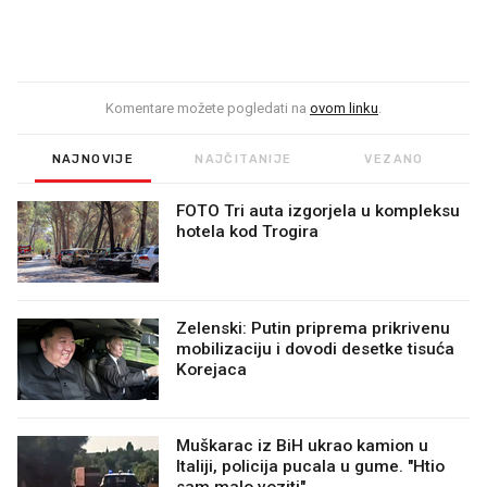
Komentare možete pogledati na
ovom linku
.
NAJNOVIJE
NAJČITANIJE
VEZANO
FOTO Tri auta izgorjela u kompleksu
hotela kod Trogira
Zelenski: Putin priprema prikrivenu
mobilizaciju i dovodi desetke tisuća
Korejaca
Muškarac iz BiH ukrao kamion u
Italiji, policija pucala u gume. "Htio