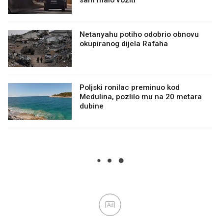
sam malo voziti"
Netanyahu potiho odobrio obnovu
okupiranog dijela Rafaha
Poljski ronilac preminuo kod
Medulina, pozlilo mu na 20 metara
dubine
Ad