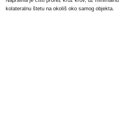
Napravila je čisti prorez kroz krov, uz minimalnu
kolateralnu štetu na okoliš oko samog objekta.