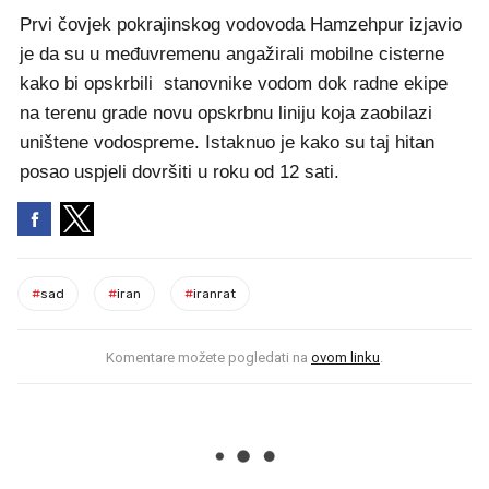
Prvi čovjek pokrajinskog vodovoda Hamzehpur izjavio
je da su u međuvremenu angažirali mobilne cisterne
kako bi opskrbili stanovnike vodom dok radne ekipe
na terenu grade novu opskrbnu liniju koja zaobilazi
uništene vodospreme. Istaknuo je kako su taj hitan
posao uspjeli dovršiti u roku od 12 sati.
#
sad
#
iran
#
iranrat
Komentare možete pogledati na
ovom linku
.