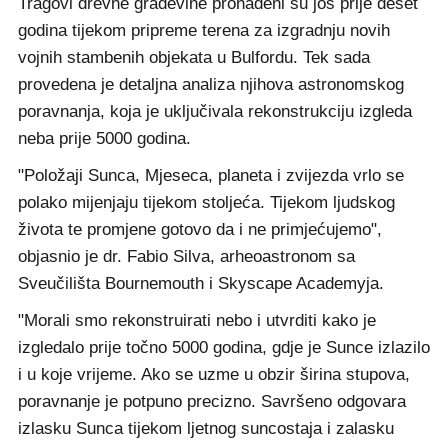
Tragovi drevne građevine pronađeni su još prije deset
godina tijekom pripreme terena za izgradnju novih
vojnih stambenih objekata u Bulfordu. Tek sada
provedena je detaljna analiza njihova astronomskog
poravnanja, koja je uključivala rekonstrukciju izgleda
neba prije 5000 godina.
"Položaji Sunca, Mjeseca, planeta i zvijezda vrlo se
polako mijenjaju tijekom stoljeća. Tijekom ljudskog
života te promjene gotovo da i ne primjećujemo",
objasnio je dr. Fabio Silva, arheoastronom sa
Sveučilišta Bournemouth i Skyscape Academyja.
"Morali smo rekonstruirati nebo i utvrditi kako je
izgledalo prije točno 5000 godina, gdje je Sunce izlazilo
i u koje vrijeme. Ako se uzme u obzir širina stupova,
poravnanje je potpuno precizno. Savršeno odgovara
izlasku Sunca tijekom ljetnog suncostaja i zalasku