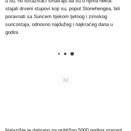
u tlu, no istraživači smatraju da su u njima nekoć
stajali drveni stupovi koji su, poput Stonehengea, bili
poravnati sa Suncem tijekom ljetnog i zimskog
suncostaja, odnosno najdužeg i najkraćeg dana u
godini.
Ad
Nalazište je datirano na približno 5000 godina starosti,