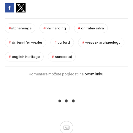
#
stonehenge
#
phil harding
#
dr. fabio silva
#
dr. jennifer wexler
#
bulford
#
wessex archaeology
#
english heritage
#
suncostaj
Komentare možete pogledati na
ovom linku
.
Ad