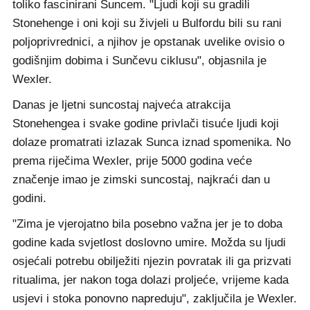
toliko fascinirani Suncem. "Ljudi koji su gradili
Stonehenge i oni koji su živjeli u Bulfordu bili su rani
poljoprivrednici, a njihov je opstanak uvelike ovisio o
godišnjim dobima i Sunčevu ciklusu", objasnila je
Wexler.
Danas je ljetni suncostaj najveća atrakcija
Stonehengea i svake godine privlači tisuće ljudi koji
dolaze promatrati izlazak Sunca iznad spomenika. No
prema riječima Wexler, prije 5000 godina veće
značenje imao je zimski suncostaj, najkraći dan u
godini.
"Zima je vjerojatno bila posebno važna jer je to doba
godine kada svjetlost doslovno umire. Možda su ljudi
osjećali potrebu obilježiti njezin povratak ili ga prizvati
ritualima, jer nakon toga dolazi proljeće, vrijeme kada
usjevi i stoka ponovno napreduju", zaključila je Wexler.