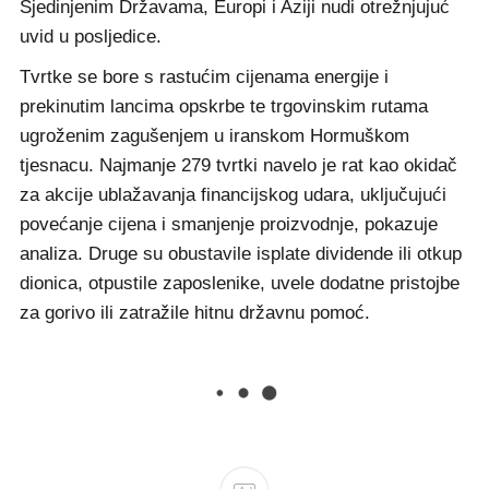
Sjedinjenim Državama, Europi i Aziji nudi otrežnjujuć
uvid u posljedice.
Tvrtke se bore s rastućim cijenama energije i
prekinutim lancima opskrbe te trgovinskim rutama
ugroženim zagušenjem u iranskom Hormuškom
tjesnacu. Najmanje 279 tvrtki navelo je rat kao okidač
za akcije ublažavanja financijskog udara, uključujući
povećanje cijena i smanjenje proizvodnje, pokazuje
analiza. Druge su obustavile isplate dividende ili otkup
dionica, otpustile zaposlenike, uvele dodatne pristojbe
za gorivo ili zatražile hitnu državnu pomoć.