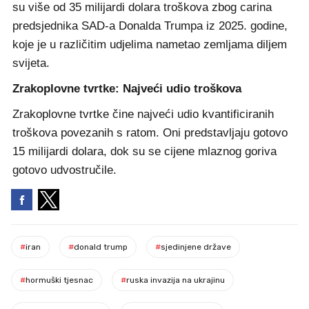
su više od 35 milijardi dolara troškova zbog carina
predsjednika SAD-a Donalda Trumpa iz 2025. godine,
koje je u različitim udjelima nametao zemljama diljem
svijeta.
Zrakoplovne tvrtke: Najveći udio troškova
Zrakoplovne tvrtke čine najveći udio kvantificiranih
troškova povezanih s ratom. Oni predstavljaju gotovo
15 milijardi dolara, dok su se cijene mlaznog goriva
gotovo udvostručile.
#
iran
#
donald trump
#
sjedinjene države
#
hormuški tjesnac
#
ruska invazija na ukrajinu