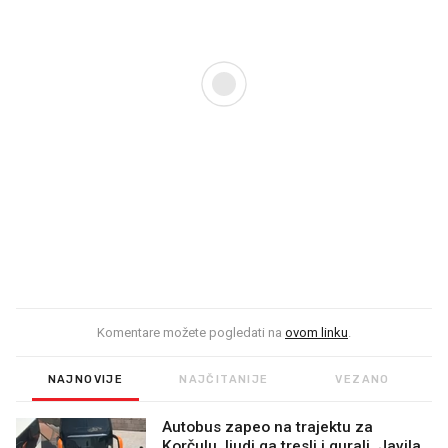
Komentare možete pogledati na
ovom linku
.
NAJNOVIJE
NAJČITANIJE
VEZANO
Autobus zapeo na trajektu za
Korčulu, ljudi ga tresli i gurali. Javila