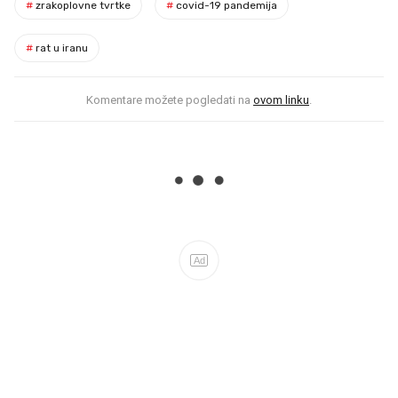
#
zrakoplovne tvrtke
#
covid-19 pandemija
#
rat u iranu
Komentare možete pogledati na
ovom linku
.
Ad