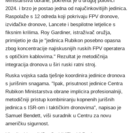
Ministarstva obrane, pokrenut je u drugoj polovici
2024. i brzo je postao jedna od najučinkovitijih jedinica.
Raspolaže s 12 odreda koji pokrivaju FPV dronove,
izviđačke dronove, Lancete i bespilotne letjelice s
fiksnim krilima. Roy Gardiner, istraživač oružja,
primijetio je da je "jedinica Rubikon posebno opasna
zbog koncentracije najiskusnijih ruskih FPV operatera
s optičkim kablovima." Rezultat je metodičnija
integracija dronova u širi ruski ratni stroj.
Ruska vojska sada tješnje koordinira jedinice dronova
s jurišnim snagama. "Ipak, prisutnost jedinice Centra
Rubikon Ministarstva obrane implicira profesionalniji,
metodičniji pristup kombiniranju kopnenih jurišnih
jedinica s ISR-om i taktičkim dronovima", napisao je
Samuel Bendett, viši suradnik u Centru za novu
američku sigurnost.