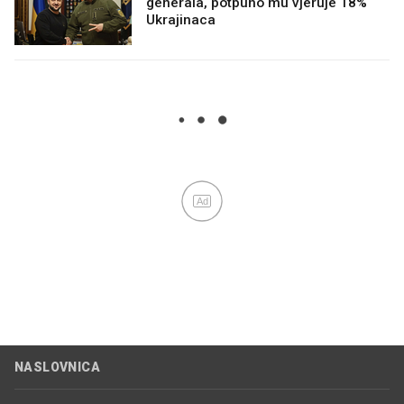
generala, potpuno mu vjeruje 18%
Ukrajinaca
Ad
NASLOVNICA