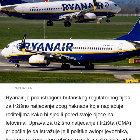
ILUSTRACIJA: EPA
Ryanair je pod istragom britanskog regulatornog tijela
za tržišno natjecanje zbog naknada koje naplaćuje
roditeljima kako bi sjedili pored svoje djece na
letovima. Uprava za tržišno natjecanje i tržišta (CMA)
priopćila je da istražuje je li politika avioprijevoznika,
koja prema regulatoru obično rezultira naknadom od 8