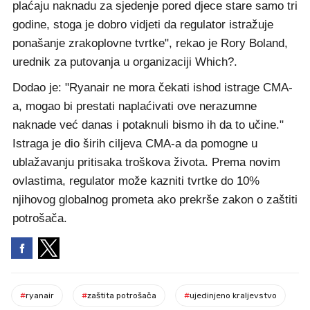
plaćaju naknadu za sjedenje pored djece stare samo tri
godine, stoga je dobro vidjeti da regulator istražuje
ponašanje zrakoplovne tvrtke", rekao je Rory Boland,
urednik za putovanja u organizaciji Which?.
Dodao je: "Ryanair ne mora čekati ishod istrage CMA-
a, mogao bi prestati naplaćivati ove nerazumne
naknade već danas i potaknuli bismo ih da to učine."
Istraga je dio širih ciljeva CMA-a da pomogne u
ublažavanju pritisaka troškova života. Prema novim
ovlastima, regulator može kazniti tvrtke do 10%
njihovog globalnog prometa ako prekrše zakon o zaštiti
potrošača.
#
ryanair
#
zaštita potrošača
#
ujedinjeno kraljevstvo