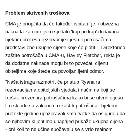
Problem skrivenih troškova
CMA je priopćila da će također ispitati "je li obvezna
naknada za obiteljsko sjedalo 'kap po kap' dodavana
tijekom procesa rezervacije i jesu li potrošačima
predstavljene ukupne cijene koje će platiti". Direktorica
zaštite potrošača u CMA-u, Hayley Fletcher, rekla je
da dodatne naknade mogu brzo povećati cijenu
obiteljima koje štede za povoljan ljetni odmor.
"Naša istraga razmotrit će pristup Ryanaira
rezervacijama obiteljskih sjedala i način na koji se
trošak prezentira potrošačima kako bi se utvrdilo jesu
li u skladu sa zakonom o zaštiti potrošača. Tijekom
protekle godine upozoravali smo tvrtke da osiguraju da
se njihovim klijentima unaprijed prikaže ukupna cijena
- oni koji to ne učine suočavaju se s vrlo realnom