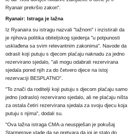
Ryanair prekršio zakon".
Ryanair: Istraga je lažna
Iz Ryanaira su istragu nazvali "lažnom" i inzistirali da
je njihova politika obiteljskog sjedenja "u potpunosti
usklađena sa svim relevantnim zakonima". Navode da
odrasli koji putuju s djecom plaćaju naknadu za jedno
rezervirano sjedalo, "ali mogu odabrati rezervirana
sjedala pored njih za do četvero djece na istoj
rezervaciji BESPLATNO".
"To znači da roditelji koji putuju s djecom plaćaju samo
jedno (odraslo) rezervirano sjedalo, ali ne plaćaju ništa
za ostala četiri rezervirana sjedala za svoju djecu koja
putuju s njima", dodali su.
"Ova lažna istraga CMA-a neuspješan je pokušaj
Starmerove vlade da se pretvara da joj je stalo do