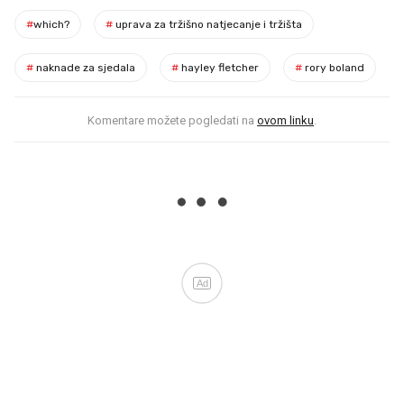
#
which?
#
uprava za tržišno natjecanje i tržišta
#
naknade za sjedala
#
hayley fletcher
#
rory boland
Komentare možete pogledati na
ovom linku
.
Ad