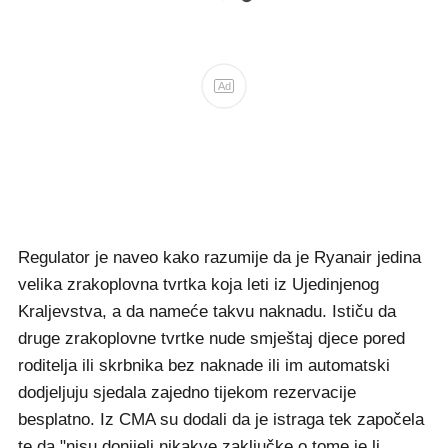
Ad
Regulator je naveo kako razumije da je Ryanair jedina
velika zrakoplovna tvrtka koja leti iz Ujedinjenog
Kraljevstva, a da nameće takvu naknadu. Ističu da
druge zrakoplovne tvrtke nude smještaj djece pored
roditelja ili skrbnika bez naknade ili im automatski
dodjeljuju sjedala zajedno tijekom rezervacije
besplatno. Iz CMA su dodali da je istraga tek započela
te da "nisu donijeli nikakve zaključke o tome je li