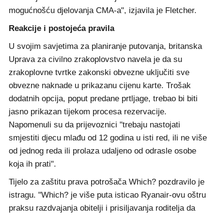
mogućnošću djelovanja CMA-a", izjavila je Fletcher.
Reakcije i postojeća pravila
U svojim savjetima za planiranje putovanja, britanska
Uprava za civilno zrakoplovstvo navela je da su
zrakoplovne tvrtke zakonski obvezne uključiti sve
obvezne naknade u prikazanu cijenu karte. Trošak
dodatnih opcija, poput predane prtljage, trebao bi biti
jasno prikazan tijekom procesa rezervacije.
Napomenuli su da prijevoznici "trebaju nastojati
smjestiti djecu mlađu od 12 godina u isti red, ili ne više
od jednog reda ili prolaza udaljeno od odrasle osobe
koja ih prati".
Tijelo za zaštitu prava potrošača Which? pozdravilo je
istragu. "Which? je više puta isticao Ryanair-ovu oštru
praksu razdvajanja obitelji i prisiljavanja roditelja da