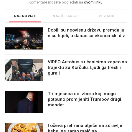
Komentare možete pogledati na
ovom linku
.
NAJNOVIJE
NAJČITANIJE
VEZANO
Dobili su neovisnu državu premda ju
nisu htjeli, a danas su ekonomski div
VIDEO Autobus s učenicima zapeo na
trajektu za Korčulu. Ljudi ga tresli i
gurali
Tri mjeseca do izbora koji mogu
potpuno promijeniti Trumpov drugi
mandat
I očeva prehrana utječe na zdravlje
bebe, ne samo majčina