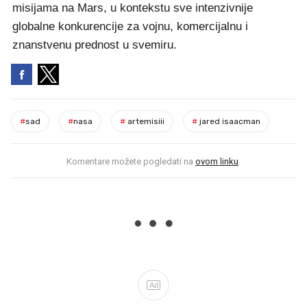
misijama na Mars, u kontekstu sve intenzivnije
globalne konkurencije za vojnu, komercijalnu i
znanstvenu prednost u svemiru.
#
sad
#
nasa
#
artemisiii
#
jared isaacman
Komentare možete pogledati na
ovom linku
.
Ad