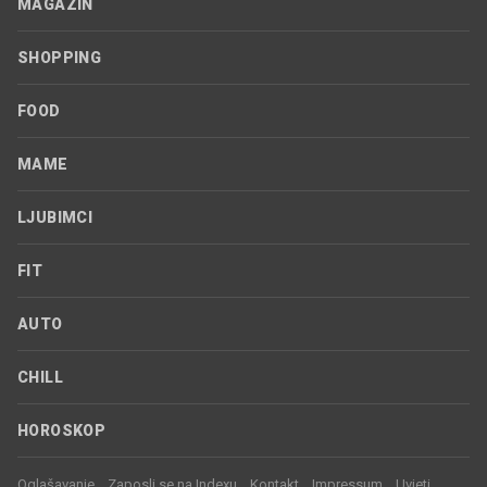
MAGAZIN
SHOPPING
FOOD
MAME
LJUBIMCI
FIT
AUTO
CHILL
HOROSKOP
Oglašavanje
Zaposli se na Indexu
Kontakt
Impressum
Uvjeti