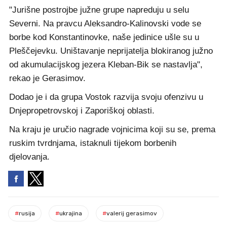
"Jurišne postrojbe južne grupe napreduju u selu
Severni. Na pravcu Aleksandro-Kalinovski vode se
borbe kod Konstantinovke, naše jedinice ušle su u
Pleščejevku. Uništavanje neprijatelja blokiranog južno
od akumulacijskog jezera Kleban-Bik se nastavlja",
rekao je Gerasimov.
Dodao je i da grupa Vostok razvija svoju ofenzivu u
Dnjepropetrovskoj i Zaporiškoj oblasti.
Na kraju je uručio nagrade vojnicima koji su se, prema
ruskim tvrdnjama, istaknuli tijekom borbenih
djelovanja.
#
rusija
#
ukrajina
#
valerij gerasimov