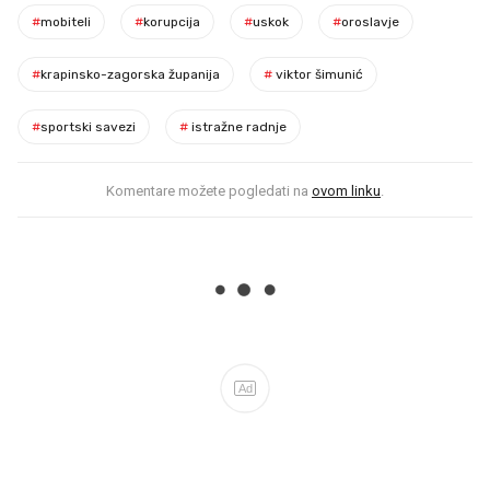
#
mobiteli
#
korupcija
#
uskok
#
oroslavje
#
krapinsko-zagorska županija
#
viktor šimunić
#
sportski savezi
#
istražne radnje
Komentare možete pogledati na
ovom linku
.
Ad