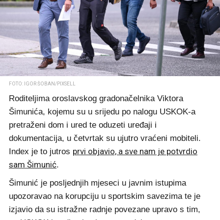
FOTO: IGOR ŠOBAN/PIXSELL
Roditeljima oroslavskog gradonačelnika Viktora
Šimunića, kojemu su u srijedu po nalogu USKOK-a
pretraženi dom i ured te oduzeti uređaji i
dokumentacija, u četvrtak su ujutro vraćeni mobiteli.
prvi objavio, a sve nam je potvrdio
Index je to jutros
sam Šimunić
.
Šimunić je posljednjih mjeseci u javnim istupima
upozoravao na korupciju u sportskim savezima te je
izjavio da su istražne radnje povezane upravo s tim,