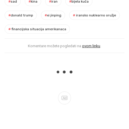
#
sad
#
kina
#
iran
#
bijela kuća
#
donald trump
#
xi jinping
#
iransko nuklearno oružje
#
financijska situacija amerikanaca
Komentare možete pogledati na
ovom linku
.
Ad