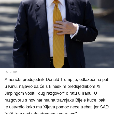
FOTO: EPA
Američki predsjednik Donald Trump je, odlazeći na put
u Kinu, najavio da će s kineskim predsjednikom Xi
Jinpingom voditi "dug razgovor" o ratu u Iranu. U
razgovoru s novinarima na travnjaku Bijele kuće ipak
je ustvrdio kako mu Xijeva pomoć neće trebati jer SAD
"drži Iran pod vrlo strogom kontrolom".