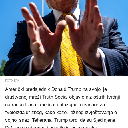
FOTO: EPA
Američki predsjednik Donald Trump na svojoj je
društvenoj mreži Truth Social objavio niz oštrih tvrdnji
na račun Irana i medija, optužujući novinare za
"veleizdaju" zbog, kako kaže, lažnog izvještavanja o
vojnoj snazi Teherana. Trump tvrdi da su Sjedinjene
Države u potpunosti uništile iransku vojsku i