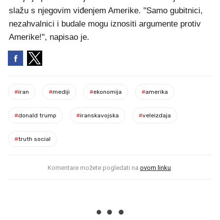
slažu s njegovim viđenjem Amerike. "Samo gubitnici,
nezahvalnici i budale mogu iznositi argumente protiv
Amerike!", napisao je.
#
iran
#
mediji
#
ekonomija
#
amerika
#
donald trump
#
iranskavojska
#
veleizdaja
#
truth social
Komentare možete pogledati na
ovom linku
.