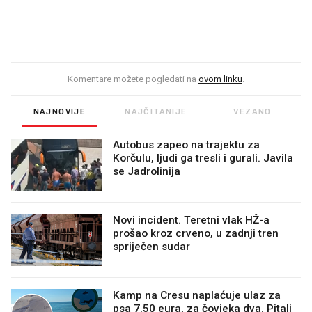
Komentare možete pogledati na
ovom linku
.
NAJNOVIJE
NAJČITANIJE
VEZANO
Autobus zapeo na trajektu za
Korčulu, ljudi ga tresli i gurali. Javila
se Jadrolinija
Novi incident. Teretni vlak HŽ-a
prošao kroz crveno, u zadnji tren
spriječen sudar
Kamp na Cresu naplaćuje ulaz za
psa 7.50 eura, za čovjeka dva. Pitali