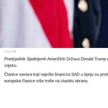
FOTO: EPA
Predsjednik Sjedinjenih Američkih Država Donald Trump d
vojsku.
Članice saveza koji najviše financira SAD u lipnju su pr
europske članice više troše na vlastitu obranu.