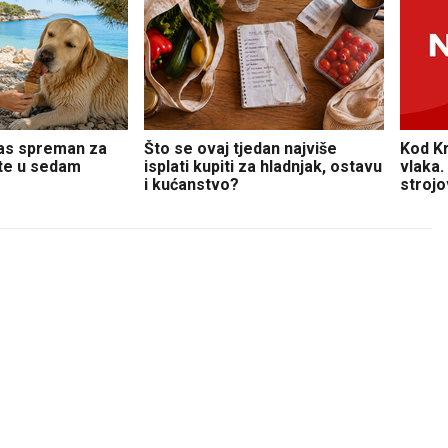
pas spreman za
Što se ovaj tjedan najviše
Kod Kr
ite u sedam
isplati kupiti za hladnjak, ostavu
vlaka.
i kućanstvo?
stroj