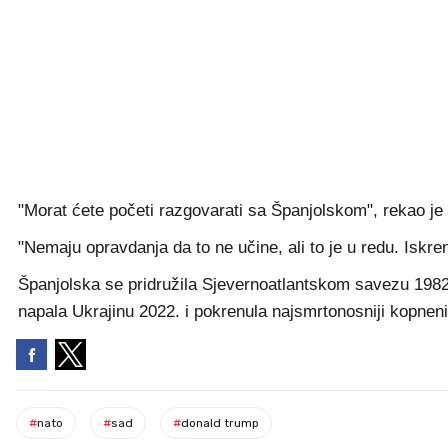
"Morat ćete početi razgovarati sa Španjolskom", rekao je 
"Nemaju opravdanja da to ne učine, ali to je u redu. Iskre
Španjolska se pridružila Sjevernoatlantskom savezu 1982.
napala Ukrajinu 2022. i pokrenula najsmrtonosniji kopneni
#
nato
#
sad
#
donald trump