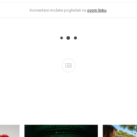
Komentare možete pogledati na
ovom linku
.
Ad