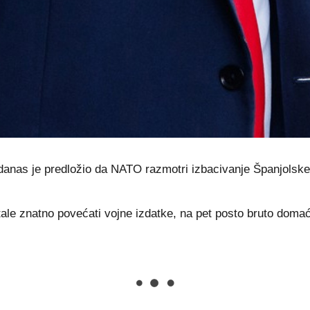
anas je predložio da NATO razmotri izbacivanje Španjolske 
istale znatno povećati vojne izdatke, na pet posto bruto do