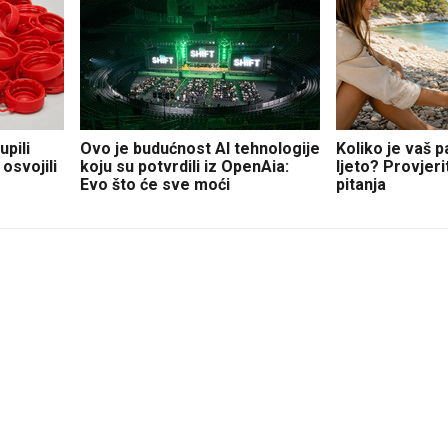
pili
Ovo je budućnost AI tehnologije
Koliko je vaš 
osvojili
koju su potvrdili iz OpenAia:
ljeto? Provjer
Evo što će sve moći
pitanja