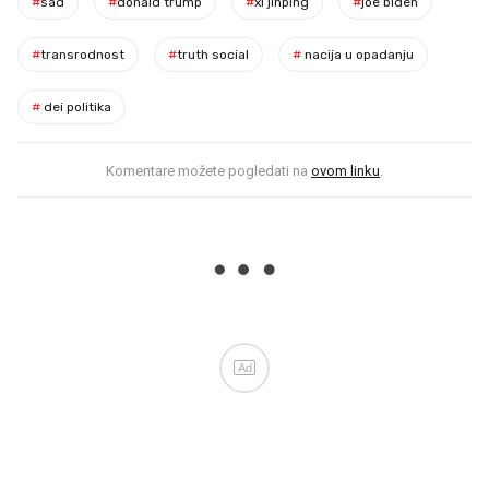
#
sad
#
donald trump
#
xi jinping
#
joe biden
#
transrodnost
#
truth social
#
nacija u opadanju
#
dei politika
Komentare možete pogledati na
ovom linku
.
Ad