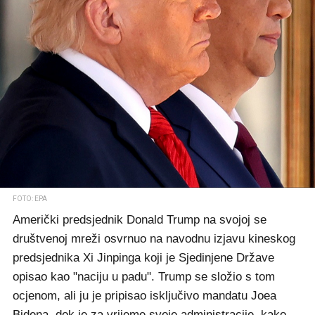
FOTO: EPA
Američki predsjednik Donald Trump na svojoj se
društvenoj mreži osvrnuo na navodnu izjavu kineskog
predsjednika Xi Jinpinga koji je Sjedinjene Države
opisao kao "naciju u padu". Trump se složio s tom
ocjenom, ali ju je pripisao isključivo mandatu Joea
Bidena, dok je za vrijeme svoje administracije, kako