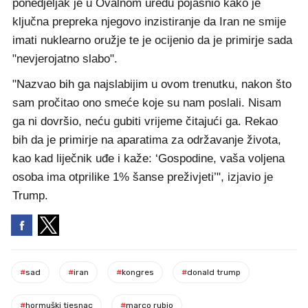
ponedjeljak je u Ovalnom uredu pojasnio kako je
ključna prepreka njegovo inzistiranje da Iran ne smije
imati nuklearno oružje te je ocijenio da je primirje sada
"nevjerojatno slabo".
"Nazvao bih ga najslabijim u ovom trenutku, nakon što
sam pročitao ono smeće koje su nam poslali. Nisam
ga ni dovršio, neću gubiti vrijeme čitajući ga. Rekao
bih da je primirje na aparatima za održavanje života,
kao kad liječnik uđe i kaže: ‘Gospodine, vaša voljena
osoba ima otprilike 1% šanse preživjeti’", izjavio je
Trump.
#
sad
#
iran
#
kongres
#
donald trump
#
hormuški tjesnac
#
marco rubio