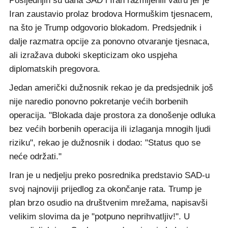
Posljednjih su dana SAD i Iran razmijenili vatru jer je
Iran zaustavio prolaz brodova Hormuškim tjesnacem,
na što je Trump odgovorio blokadom. Predsjednik i
dalje razmatra opcije za ponovno otvaranje tjesnaca,
ali izražava duboki skepticizam oko uspjeha
diplomatskih pregovora.
Jedan američki dužnosnik rekao je da predsjednik još
nije naredio ponovno pokretanje većih borbenih
operacija. "Blokada daje prostora za donošenje odluka
bez većih borbenih operacija ili izlaganja mnogih ljudi
riziku", rekao je dužnosnik i dodao: "Status quo se
neće održati."
Iran je u nedjelju preko posrednika predstavio SAD-u
svoj najnoviji prijedlog za okončanje rata. Trump je
plan brzo osudio na društvenim mrežama, napisavši
velikim slovima da je "potpuno neprihvatljiv!". U