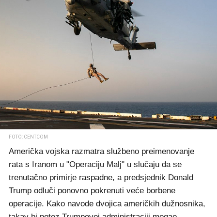
FOTO: CENTCOM
Američka vojska razmatra službeno preimenovanje
rata s Iranom u "Operaciju Malj" u slučaju da se
trenutačno primirje raspadne, a predsjednik Donald
Trump odluči ponovno pokrenuti veće borbene
operacije. Kako navode dvojica američkih dužnosnika,
takav bi potez Trumpovoj administraciji mogao