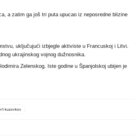
ca, a zatim ga još tri puta upucao iz neposredne blizine
vu, uključujući izbjegle aktiviste u Francuskoj i Litvi.
ednog ukrajinskog vojnog dužnosnika.
lodimira Zelenskog. Iste godine u Španjolskoj ubijen je
ert kuzovkov