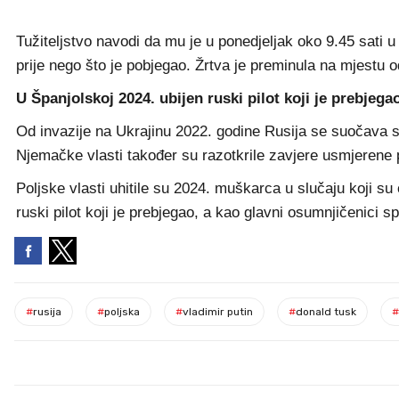
Tužiteljstvo navodi da mu je u ponedjeljak oko 9.45 sati u
prije nego što je pobjegao. Žrtva je preminula na mjestu od
U Španjolskoj 2024. ubijen ruski pilot koji je prebjega
Od invazije na Ukrajinu 2022. godine Rusija se suočava s o
Njemačke vlasti također su razotkrile zavjere usmjerene 
Poljske vlasti uhitile su 2024. muškarca u slučaju koji s
ruski pilot koji je prebjegao, a kao glavni osumnjičenici sp
#
rusija
#
poljska
#
vladimir putin
#
donald tusk
#