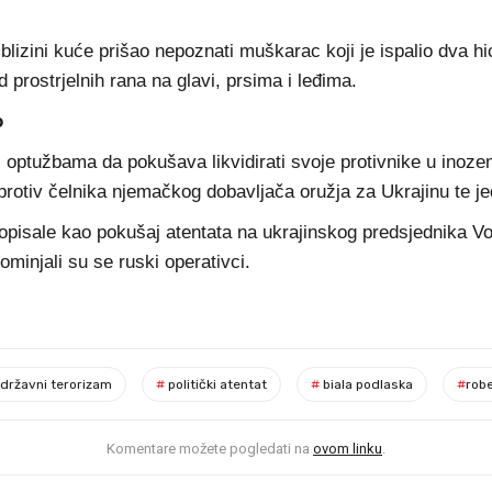
 blizini kuće prišao nepoznati muškarac koji je ispalio dva hi
 prostrjelnih rana na glavi, prsima i leđima.
o
ptužbama da pokušava likvidirati svoje protivnike u inozemst
protiv čelnika njemačkog dobavljača oružja za Ukrajinu te j
u opisale kao pokušaj atentata na ukrajinskog predsjednika Vo
ominjali su se ruski operativci.
državni terorizam
#
politički atentat
#
biala podlaska
#
rob
Komentare možete pogledati na
ovom linku
.