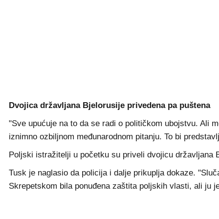
Dvojica državljana Bjelorusije privedena pa puštena
"Sve upućuje na to da se radi o političkom ubojstvu. Ali mo
iznimno ozbiljnom međunarodnom pitanju. To bi predstavlja
Poljski istražitelji u početku su priveli dvojicu državljan
Tusk je naglasio da policija i dalje prikuplja dokaze. "Sluča
Skrepetskom bila ponuđena zaštita poljskih vlasti, ali ju j