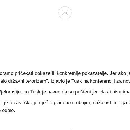
Ad
ramo pričekati dokaze ili konkretnije pokazatelje. Jer ako je 
lo državni terorizam", izjavio je Tusk na konferenciji za no
a Bjelorusije, no Tusk je naveo da su pušteni jer vlasti nisu i
j je težak. Ako je riječ o plaćenom ubojici, nažalost nije ga l
e odbio.