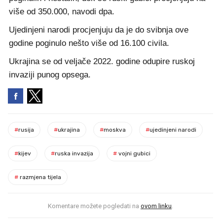
više od 350.000, navodi dpa.
Ujedinjeni narodi procjenjuju da je do svibnja ove
godine poginulo nešto više od 16.100 civila.
Ukrajina se od veljače 2022. godine odupire ruskoj
invaziji punog opsega.
#
rusija
#
ukrajina
#
moskva
#
ujedinjeni narodi
#
kijev
#
ruska invazija
#
vojni gubici
#
razmjena tijela
Komentare možete pogledati na
ovom linku
.