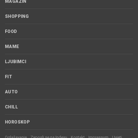
MAGAZIN
SHOPPING
FOOD
MAME
LJUBIMCI
FIT
AUTO
CHILL
HOROSKOP
Oglašavanje
Zaposli se na Indexu
Kontakt
Impressum
Uvjeti