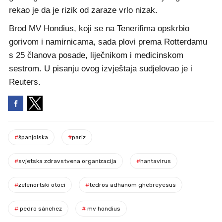
rekao je da je rizik od zaraze vrlo nizak.
Brod MV Hondius, koji se na Tenerifima opskrbio
gorivom i namirnicama, sada plovi prema Rotterdamu
s 25 članova posade, liječnikom i medicinskom
sestrom. U pisanju ovog izvještaja sudjelovao je i
Reuters.
#
španjolska
#
pariz
#
svjetska zdravstvena organizacija
#
hantavirus
#
zelenortski otoci
#
tedros adhanom ghebreyesus
#
pedro sánchez
#
mv hondius