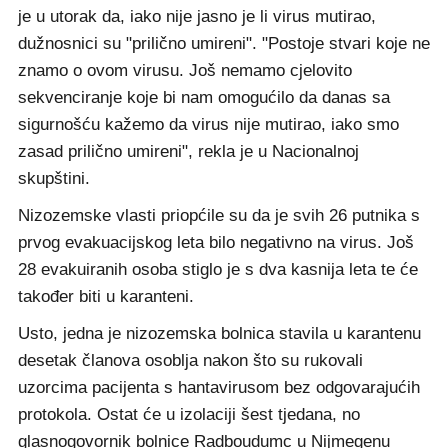
je u utorak da, iako nije jasno je li virus mutirao,
dužnosnici su "prilično umireni". "Postoje stvari koje ne
znamo o ovom virusu. Još nemamo cjelovito
sekvenciranje koje bi nam omogućilo da danas sa
sigurnošću kažemo da virus nije mutirao, iako smo
zasad prilično umireni", rekla je u Nacionalnoj
skupštini.
Nizozemske vlasti priopćile su da je svih 26 putnika s
prvog evakuacijskog leta bilo negativno na virus. Još
28 evakuiranih osoba stiglo je s dva kasnija leta te će
također biti u karanteni.
Usto, jedna je nizozemska bolnica stavila u karantenu
desetak članova osoblja nakon što su rukovali
uzorcima pacijenta s hantavirusom bez odgovarajućih
protokola. Ostat će u izolaciji šest tjedana, no
glasnogovornik bolnice Radboudumc u Nijmegenu