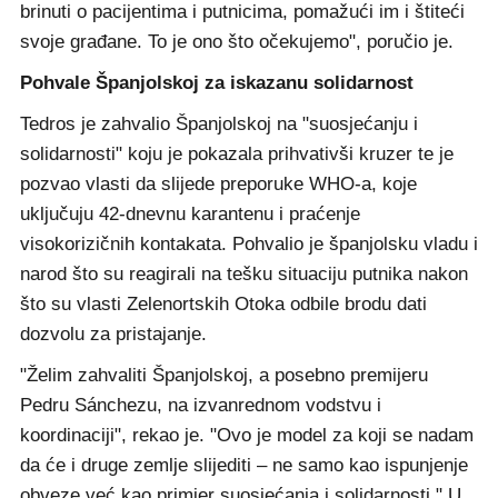
brinuti o pacijentima i putnicima, pomažući im i štiteći
svoje građane. To je ono što očekujemo", poručio je.
Pohvale Španjolskoj za iskazanu solidarnost
Tedros je zahvalio Španjolskoj na "suosjećanju i
solidarnosti" koju je pokazala prihvativši kruzer te je
pozvao vlasti da slijede preporuke WHO-a, koje
uključuju 42-dnevnu karantenu i praćenje
visokorizičnih kontakata. Pohvalio je španjolsku vladu i
narod što su reagirali na tešku situaciju putnika nakon
što su vlasti Zelenortskih Otoka odbile brodu dati
dozvolu za pristajanje.
"Želim zahvaliti Španjolskoj, a posebno premijeru
Pedru Sánchezu, na izvanrednom vodstvu i
koordinaciji", rekao je. "Ovo je model za koji se nadam
da će i druge zemlje slijediti – ne samo kao ispunjenje
obveze već kao primjer suosjećanja i solidarnosti." U