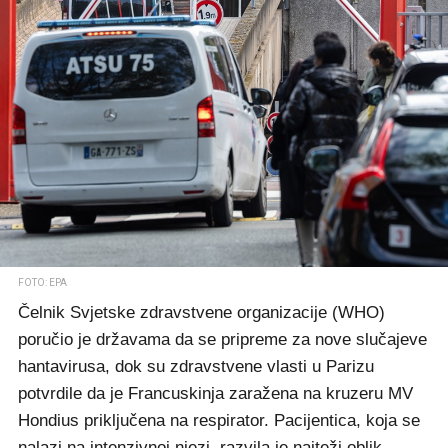
FOTO: EPA
Čelnik Svjetske zdravstvene organizacije (WHO)
poručio je državama da se pripreme za nove slučajeve
hantavirusa, dok su zdravstvene vlasti u Parizu
potvrdile da je Francuskinja zaražena na kruzeru MV
Hondius priključena na respirator. Pacijentica, koja se
nalazi na intenzivnoj njezi, razvila je najteži oblik