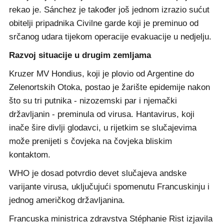
rekao je. Sánchez je također još jednom izrazio sućut
obitelji pripadnika Civilne garde koji je preminuo od
srčanog udara tijekom operacije evakuacije u nedjelju.
Razvoj situacije u drugim zemljama
Kruzer MV Hondius, koji je plovio od Argentine do
Zelenortskih Otoka, postao je žarište epidemije nakon
što su tri putnika - nizozemski par i njemački
državljanin - preminula od virusa. Hantavirus, koji
inače šire divlji glodavci, u rijetkim se slučajevima
može prenijeti s čovjeka na čovjeka bliskim
kontaktom.
WHO je dosad potvrdio devet slučajeva andske
varijante virusa, uključujući spomenutu Francuskinju i
jednog američkog državljanina.
Francuska ministrica zdravstva Stéphanie Rist izjavila