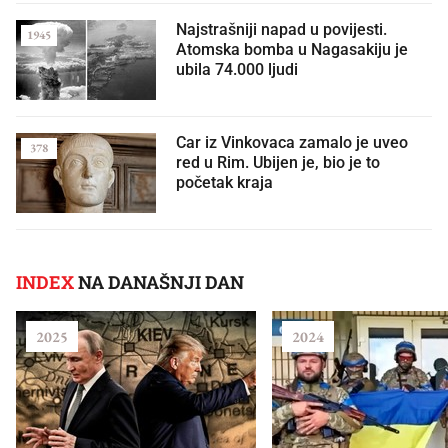
Najstrašniji napad u povijesti.
1945
Atomska bomba u Nagasakiju je
ubila 74.000 ljudi
Car iz Vinkovaca zamalo je uveo
378
red u Rim. Ubijen je, bio je to
početak kraja
INDEX
NA DANAŠNJI DAN
2025
2024