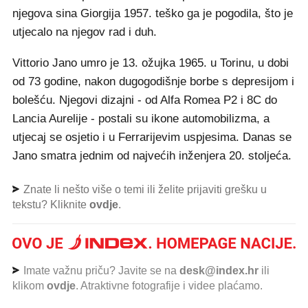
njegova sina Giorgija 1957. teško ga je pogodila, što je
utjecalo na njegov rad i duh.
Vittorio Jano umro je 13. ožujka 1965. u Torinu, u dobi
od 73 godine, nakon dugogodišnje borbe s depresijom i
bolešću. Njegovi dizajni - od Alfa Romea P2 i 8C do
Lancia Aurelije - postali su ikone automobilizma, a
utjecaj se osjetio i u Ferrarijevim uspjesima. Danas se
Jano smatra jednim od najvećih inženjera 20. stoljeća.
Znate li nešto više o temi ili želite prijaviti grešku u
tekstu? Kliknite
ovdje
.
Imate važnu priču? Javite se na
desk@index.hr
ili
klikom
ovdje
. Atraktivne fotografije i videe plaćamo.