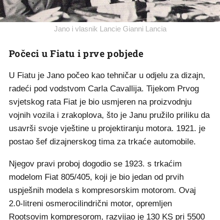
Jano i vlasnik Lancie Gianni Lancia
Počeci u Fiatu i prve pobjede
U Fiatu je Jano počeo kao tehničar u odjelu za dizajn,
radeći pod vodstvom Carla Cavallija. Tijekom Prvog
svjetskog rata Fiat je bio usmjeren na proizvodnju
vojnih vozila i zrakoplova, što je Janu pružilo priliku da
usavrši svoje vještine u projektiranju motora. 1921. je
postao šef dizajnerskog tima za trkaće automobile.
Njegov pravi proboj dogodio se 1923. s trkaćim
modelom Fiat 805/405, koji je bio jedan od prvih
uspješnih modela s kompresorskim motorom. Ovaj
2.0-litreni osmerocilindrični motor, opremljen
Rootsovim kompresorom, razvijao je 130 KS pri 5500