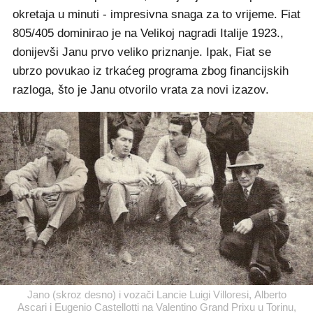
okretaja u minuti - impresivna snaga za to vrijeme. Fiat
805/405 dominirao je na Velikoj nagradi Italije 1923.,
donijevši Janu prvo veliko priznanje. Ipak, Fiat se
ubrzo povukao iz trkaćeg programa zbog financijskih
razloga, što je Janu otvorilo vrata za novi izazov.
Jano (skroz desno) i vozači Lancie Luigi Villoresi, Alberto
Ascari i Eugenio Castellotti na Valentino Grand Prixu u Torinu,