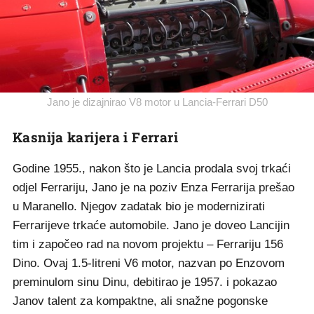
Jano je dizajnirao V8 motor u Lancia-Ferrari D50
Kasnija karijera i Ferrari
Godine 1955., nakon što je Lancia prodala svoj trkaći
odjel Ferrariju, Jano je na poziv Enza Ferrarija prešao
u Maranello. Njegov zadatak bio je modernizirati
Ferrarijeve trkaće automobile. Jano je doveo Lancijin
tim i započeo rad na novom projektu – Ferrariju 156
Dino. Ovaj 1.5-litreni V6 motor, nazvan po Enzovom
preminulom sinu Dinu, debitirao je 1957. i pokazao
Janov talent za kompaktne, ali snažne pogonske