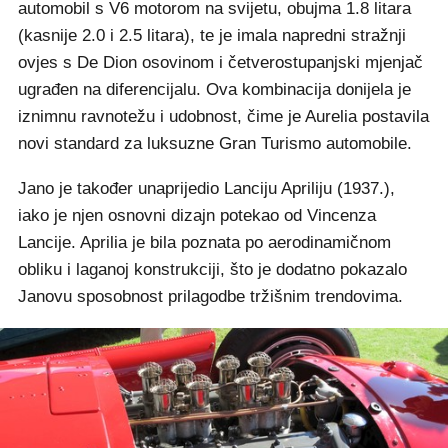
automobil s V6 motorom na svijetu, obujma 1.8 litara
(kasnije 2.0 i 2.5 litara), te je imala napredni stražnji
ovjes s De Dion osovinom i četverostupanjski mjenjač
ugrađen na diferencijalu. Ova kombinacija donijela je
iznimnu ravnotežu i udobnost, čime je Aurelia postavila
novi standard za luksuzne Gran Turismo automobile.
Jano je također unaprijedio Lanciju Apriliju (1937.),
iako je njen osnovni dizajn potekao od Vincenza
Lancije. Aprilia je bila poznata po aerodinamičnom
obliku i laganoj konstrukciji, što je dodatno pokazalo
Janovu sposobnost prilagodbe tržišnim trendovima.