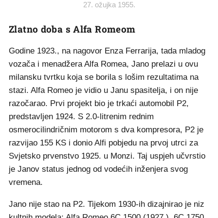
27. ožujka 1955.
Zlatno doba s Alfa Romeom
Godine 1923., na nagovor Enza Ferrarija, tada mladog
vozača i menadžera Alfa Romea, Jano prelazi u ovu
milansku tvrtku koja se borila s lošim rezultatima na
stazi. Alfa Romeo je vidio u Janu spasitelja, i on nije
razočarao. Prvi projekt bio je trkaći automobil P2,
predstavljen 1924. S 2.0-litrenim rednim
osmerocilindričnim motorom s dva kompresora, P2 je
razvijao 155 KS i donio Alfi pobjedu na prvoj utrci za
Svjetsko prvenstvo 1925. u Monzi. Taj uspjeh učvrstio
je Janov status jednog od vodećih inženjera svog
vremena.
Jano nije stao na P2. Tijekom 1930-ih dizajnirao je niz
kultnih modela: Alfa Romeo 6C 1500 (1927.), 6C 1750