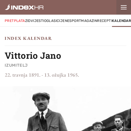
PRETPLATA
ZID
VIJESTI
OGLASI
CIJENE
SPORT
MAGAZIN
RECEPTI
KALENDA
INDEX KALENDAR
Vittorio Jano
IZUMITELJ
22. travnja 1891.
-
13. ožujka 1965.