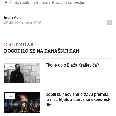
Želite raditi na Indexu? Prijavite se
ovdje
.
Index Auto
08:40, 22. travnja 2026.
KALENDAR
DOGODILO SE NA DANAŠNJI DAN
Tko je ubio Blaža Kraljevića?
1992
Dobili su neovisnu državu premda
1965
ju nisu htjeli, a danas su ekonomski
div