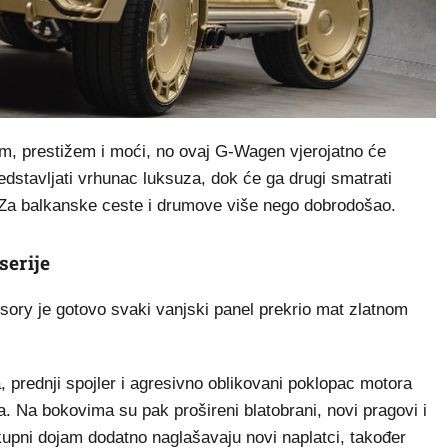
om, prestižem i moći, no ovaj G-Wagen vjerojatno će
edstavljati vrhunac luksuza, dok će ga drugi smatrati
 Za balkanske ceste i drumove više nego dobrodošao.
serije
ory je gotovo svaki vanjski panel prekrio mat zlatnom
 prednji spojler i agresivno oblikovani poklopac motora
a. Na bokovima su pak prošireni blatobrani, novi pragovi i
kupni dojam dodatno naglašavaju novi naplatci, također