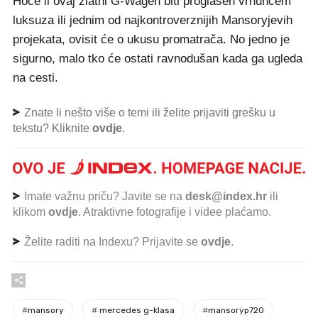
Hoće li ovaj zlatni G-Wagen biti proglašen vrhuncem
luksuza ili jednim od najkontroverznijih Mansoryjevih
projekata, ovisit će o ukusu promatrača. No jedno je
sigurno, malo tko će ostati ravnodušan kada ga ugleda
na cesti.
Znate li nešto više o temi ili želite prijaviti grešku u
tekstu? Kliknite
ovdje
.
Imate važnu priču? Javite se na
desk@index.hr
ili
klikom
ovdje
. Atraktivne fotografije i videe plaćamo.
Želite raditi na Indexu? Prijavite se
ovdje
.
#
mansory
#
mercedes g-klasa
#
mansoryp720