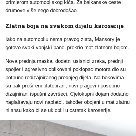
primjerom automobilskog kiča. Za balkanske ceste i
drumove više nego dobrodošao.
Zlatna boja na svakom dijelu karoserije
Iako na automobilu nema pravog zlata, Mansory je
gotovo svaki vanjski panel prekrio mat zlatnom bojom.
Nova prednja maska, dodatni usisnici zraka, prednji
spojler i agresivno oblikovani poklopac motora dio su
potpuno redizajniranog prednjeg dijela. Na bokovima
su pak prošireni blatobrani, novi pragovi i posebno
dizajnirani ispušni završeci. Cjelokupni dojam dodatno
naglašavaju novi naplatci, također obojeni u mat zlatnu
nijansu kako bi se uklopili u ostatak karoserije.