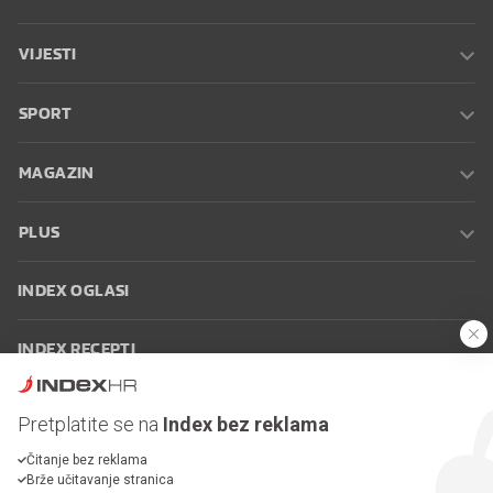
VIJESTI
SPORT
MAGAZIN
PLUS
INDEX OGLASI
INDEX RECEPTI
INFO
Pretplatite se na
Index bez reklama
Čitanje bez reklama
Oglašavanje
Zaposli se na Indexu
Kontakt
Impressum
Uvjeti
Brže učitavanje stranica
korištenja
Postavke kolačića