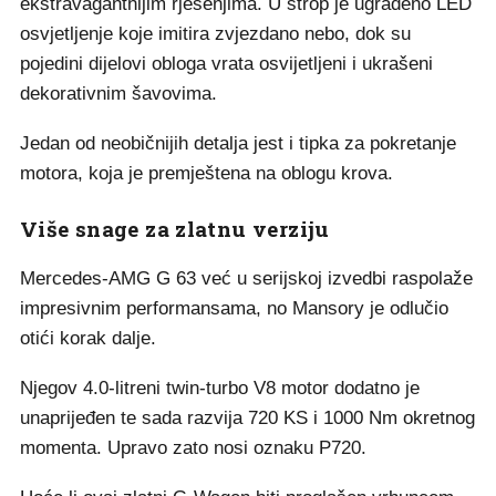
ekstravagantnijim rješenjima. U strop je ugrađeno LED
osvjetljenje koje imitira zvjezdano nebo, dok su
pojedini dijelovi obloga vrata osvijetljeni i ukrašeni
dekorativnim šavovima.
Jedan od neobičnijih detalja jest i tipka za pokretanje
motora, koja je premještena na oblogu krova.
Više snage za zlatnu verziju
Mercedes-AMG G 63 već u serijskoj izvedbi raspolaže
impresivnim performansama, no Mansory je odlučio
otići korak dalje.
Njegov 4.0-litreni twin-turbo V8 motor dodatno je
unaprijeđen te sada razvija 720 KS i 1000 Nm okretnog
momenta. Upravo zato nosi oznaku P720.