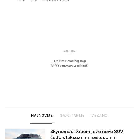
PROČITAJTE JOŠ
VIDEO
Liječnik otkrio kad je
Što povezuje Lexus i
najbolje vrijeme za skidanje
legendarnog Ponyja?
dioptrije
NAJNOVIJE
NAJČITANIJE
VEZANO
Skynomad: Xiaomijevo novo SUV
čudo s luksuznim nastupom i