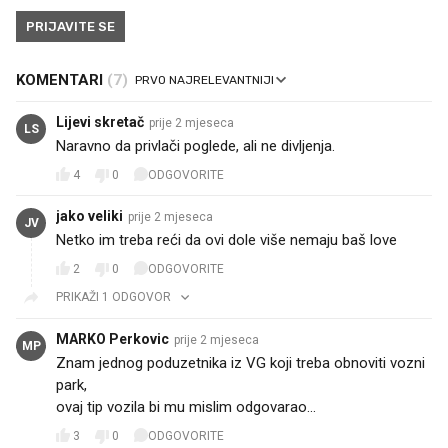
PRIJAVITE SE
KOMENTARI
(7)
Lijevi skretač
prije 2 mjeseca
LS
Naravno da privlači poglede, ali ne divljenja.
4
0
ODGOVORITE
jako veliki
prije 2 mjeseca
JV
Netko im treba reći da ovi dole više nemaju baš love
2
0
ODGOVORITE
PRIKAŽI 1 ODGOVOR
MARKO Perkovic
prije 2 mjeseca
MP
Znam jednog poduzetnika iz VG koji treba obnoviti vozni
park,
ovaj tip vozila bi mu mislim odgovarao...
3
0
ODGOVORITE