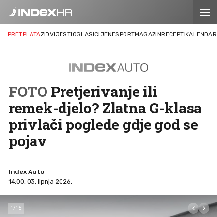
PRETPLATA
ZID
VIJESTI
OGLASI
CIJENE
SPORT
MAGAZIN
RECEPTI
KALENDAR
FOTO
Pretjerivanje ili
remek-djelo? Zlatna G-klasa
privlači poglede gdje god se
pojav
Index Auto
14:00, 03. lipnja 2026.
1
/
15