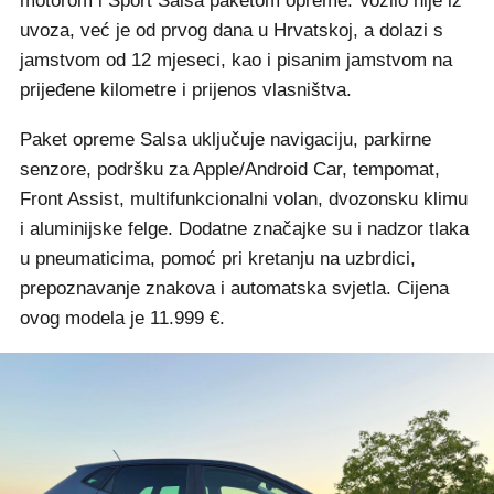
motorom i Sport Salsa paketom opreme. Vozilo nije iz
uvoza, već je od prvog dana u Hrvatskoj, a dolazi s
jamstvom od 12 mjeseci, kao i pisanim jamstvom na
prijeđene kilometre i prijenos vlasništva.
Paket opreme Salsa uključuje navigaciju, parkirne
senzore, podršku za Apple/Android Car, tempomat,
Front Assist, multifunkcionalni volan, dvozonsku klimu
i aluminijske felge. Dodatne značajke su i nadzor tlaka
u pneumaticima, pomoć pri kretanju na uzbrdici,
prepoznavanje znakova i automatska svjetla. Cijena
ovog modela je 11.999 €.