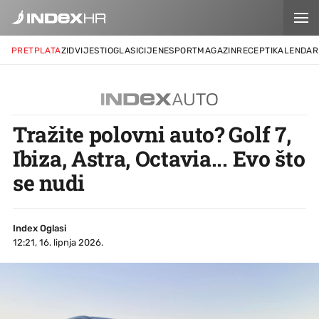
PRETPLATA
ZID
VIJESTI
OGLASI
CIJENE
SPORT
MAGAZIN
RECEPTI
KALENDAR
Tražite polovni auto? Golf 7,
Ibiza, Astra, Octavia... Evo što
se nudi
Index Oglasi
12:21, 16. lipnja 2026.