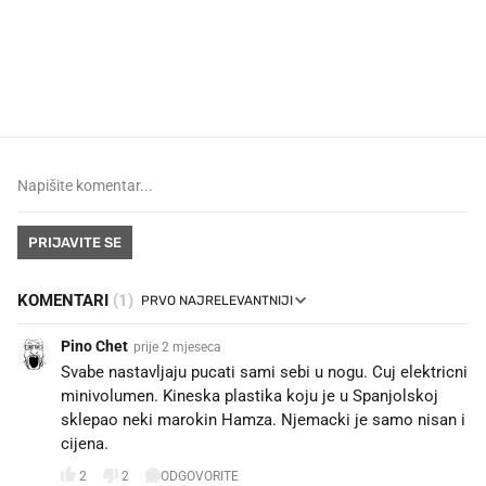
VIDEO
Liječnik otkrio kad je
Što povezuje Lexus i
najbolje vrijeme za skidanje
legendarnog Ponyja?
dioptrije
PRIJAVITE SE
KOMENTARI
(1)
Pino Chet
prije 2 mjeseca
Svabe nastavljaju pucati sami sebi u nogu. Cuj elektricni
minivolumen. Kineska plastika koju je u Spanjolskoj
sklepao neki marokin Hamza. Njemacki je samo nisan i
cijena.
2
2
ODGOVORITE