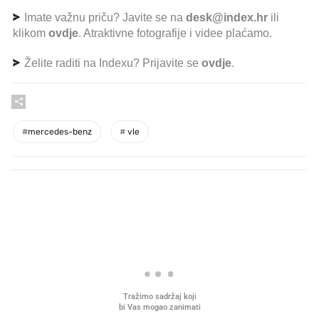
Imate važnu priču? Javite se na
desk@index.hr
ili
klikom
ovdje
. Atraktivne fotografije i videe plaćamo.
Želite raditi na Indexu? Prijavite se
ovdje
.
#
mercedes-benz
#
vle
PROČITAJTE JOŠ