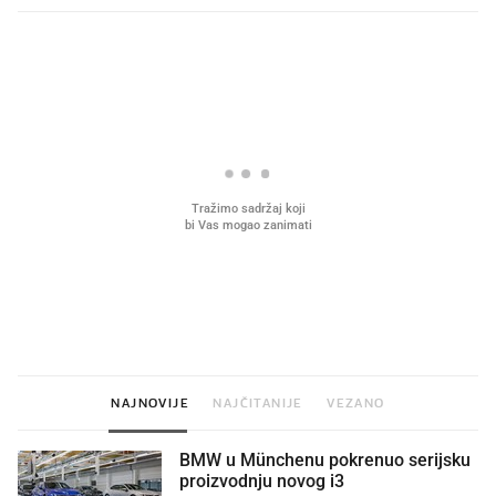
PROČITAJTE JOŠ
VIDEO
Liječnik otkrio kad je
Što povezuje Lexus i
najbolje vrijeme za skidanje
legendarnog Ponyja?
dioptrije
NAJNOVIJE
NAJČITANIJE
VEZANO
BMW u Münchenu pokrenuo serijsku
proizvodnju novog i3