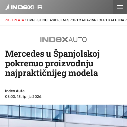
PRETPLATA
ZID
VIJESTI
OGLASI
CIJENE
SPORT
MAGAZIN
RECEPTI
KALENDAR
Mercedes u Španjolskoj
pokrenuo proizvodnju
najpraktičnijeg modela
Index Auto
08:00, 13. lipnja 2026.