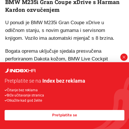
BMW M235i Gran Coupe xDrive s Harman
Kardon ozvučenjem
U ponudi je BMW M235i Gran Coupe xDrive u
odličnom stanju, s novim gumama i servisnom
knjigom. Vozilo ima automatski mjenjač s 8 brzina.
Bogata oprema uključuje sjedala presvučena
perforiranom Dakota kožom, BMW Live Cockpit
Professional, Head-up zaslon, Harman Kardon
zvučnički sustav, grijani upravljač, elektronički podesiv
Pretplatite se na
Index bez reklama
ovjes (EDC/VDC) i sustav pomoći pri parkiranju.
Moguća je zamjena za jeftinije vozilo. Cijena je 38.999
Čitanje bez reklama
Brže učitavanje stranica
€.
Otkažite kad god želite
Pretplatite se