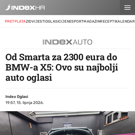
PRETPLATA
ZID
VIJESTI
OGLASI
CIJENE
SPORT
MAGAZIN
RECEPTI
KALENDAR
Od Smarta za 2300 eura do
BMW-a X5: Ovo su najbolji
auto oglasi
Index Oglasi
19:57, 15. lipnja 2026.