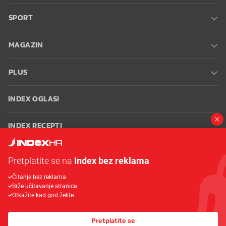
SPORT
MAGAZIN
PLUS
INDEX OGLASI
INDEX RECEPTI
INFO
Pretplatite se na
Index bez reklama
Čitanje bez reklama
Oglašavanje
Zaposli se na Indexu
Kontakt
Impressum
Uvjeti
Brže učitavanje stranica
korištenja
Postavke kolačića
Otkažite kad god želite
Pretplatite se