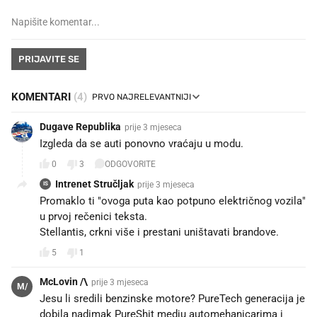
PRIJAVITE SE
KOMENTARI
(4)
Dugave Republika
prije 3 mjeseca
Izgleda da se auti ponovno vraćaju u modu.
0
3
ODGOVORITE
Intrenet Stručljak
prije 3 mjeseca
IS
Promaklo ti "ovoga puta kao potpuno električnog vozila"
u prvoj rečenici teksta.
Stellantis, crkni više i prestani uništavati brandove.
5
1
McLovin /\
prije 3 mjeseca
M/
Jesu li sredili benzinske motore? PureTech generacija je
dobila nadimak PureShit medju automehanicarima i