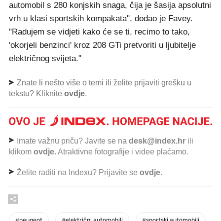
automobil s 280 konjskih snaga, čija je šasija apsolutni
vrh u klasi sportskih kompakata", dodao je Favey.
"Radujem se vidjeti kako će se ti, recimo to tako,
'okorjeli benzinci' kroz 208 GTi pretvoriti u ljubitelje
električnog svijeta."
Znate li nešto više o temi ili želite prijaviti grešku u
tekstu? Kliknite
ovdje
.
Imate važnu priču? Javite se na
desk@index.hr
ili
klikom
ovdje
. Atraktivne fotografije i videe plaćamo.
Želite raditi na Indexu? Prijavite se
ovdje
.
#
peugeot
#
električni automobili
#
sportski automobili