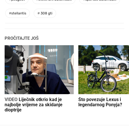
#
stellantis
#
308 gti
PROČITAJTE JOŠ
VIDEO
Liječnik otkrio kad je
Što povezuje Lexus i
najbolje vrijeme za skidanje
legendarnog Ponyja?
dioptrije