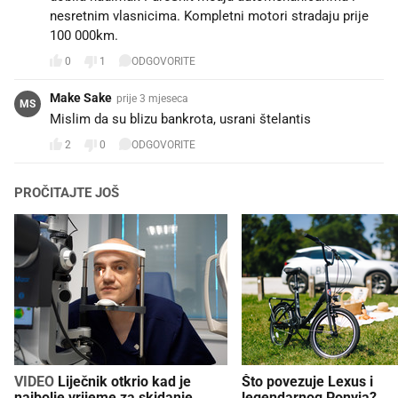
nesretnim vlasnicima. Kompletni motori stradaju prije
100 000km.
0
1
ODGOVORITE
Make Sake
prije 3 mjeseca
MS
Mislim da su blizu bankrota, usrani štelantis
2
0
ODGOVORITE
PROČITAJTE JOŠ
VIDEO
Liječnik otkrio kad je
Što povezuje Lexus i
najbolje vrijeme za skidanje
legendarnog Ponyja?