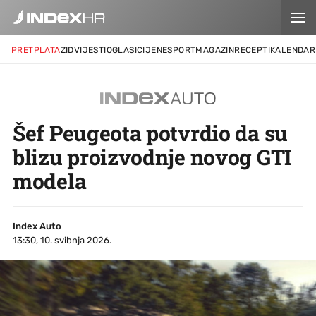
PRETPLATA
ZID
VIJESTI
OGLASI
CIJENE
SPORT
MAGAZIN
RECEPTI
KALENDAR
Šef Peugeota potvrdio da su
blizu proizvodnje novog GTI
modela
Index Auto
13:30, 10. svibnja 2026.