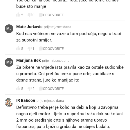
100 oblika na 300 metara... rade jako na tome da nas
bude što manje
5
0
ODGOVORITE
Mate Jurkovic
prije mjesec dana
MJ
Kod nas većinom ne voze u tom području, nego u traci
za suprotni smijer.
5
1
ODGOVORITE
Marijana Bek
prije mjesec dana
MB
Za bikere ne vrijede ista pravila kao za ostale sudionike
u prometu. Oni pretiču preko pune crte, zaobilaze s
desne strane, jure ko manijac itd
5
2
ODGOVORITE
IR Baboon
prije mjesec dana
Definitivno treba jer je količina debila koji u zavojima
nagnu cjeli motor i tjelo u suportnu traku dok su kotaci
2 mm od sredisnje crte s njihove strane upravo
frapantna, pa ti bježi u grabu da ne ubiješ budalu,