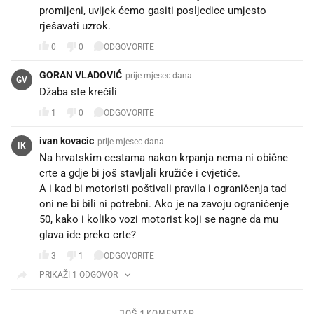
promijeni, uvijek ćemo gasiti posljedice umjesto
rješavati uzrok.
0
0
ODGOVORITE
GORAN VLADOVIĆ
prije mjesec dana
GV
Džaba ste krečili
1
0
ODGOVORITE
ivan kovacic
prije mjesec dana
IK
Na hrvatskim cestama nakon krpanja nema ni obične
crte a gdje bi još stavljali kružiće i cvjetiće.
A i kad bi motoristi poštivali pravila i ograničenja tad
oni ne bi bili ni potrebni. Ako je na zavoju ograničenje
50, kako i koliko vozi motorist koji se nagne da mu
glava ide preko crte?
3
1
ODGOVORITE
PRIKAŽI 1 ODGOVOR
JOŠ 1 KOMENTAR