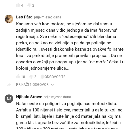
4
2
Leo Pàrd
prije mjesec dana
Kad smo već kod motora, ne sjećam se dal sam u
zadnjih mjesec dana vidio jednog a da ima "ispravnu"
registraciju. Sve neke s "oštećenjima" i/ili blendama
preko, da se kao ne vidi cijela pa da ga policija ne
identificira... uvesti drakonske kazne za ovakve folirante
kao i za prekršitelje prometnih pravila i propisa... Da ne
govorim o vožnji po nogostupu jer se "ne može" čekati u
koloni jednosmjerne ulice...
10
2
ODGOVORITE
PRIKAŽI 1 ODGOVOR
Njihalo Strave
prije mjesec dana
NS
Naše ceste su poligoni za pogibiju nas motociklista.
Asfalt u 100 nijansi i slojeva, materijali u asfaltu koji ne
bi smjeli biti, bijele i žute linije od materijala na kojima
guma klizi, ograde bez zaštite za motocikliste, ležeći u