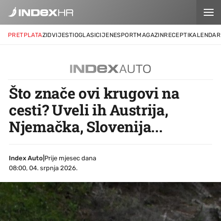
PRETPLATA
ZID
VIJESTI
OGLASI
CIJENE
SPORT
MAGAZIN
RECEPTI
KALENDAR
Što znače ovi krugovi na
cesti? Uveli ih Austrija,
Njemačka, Slovenija...
Index Auto
|
Prije mjesec dana
08:00, 04. srpnja 2026.