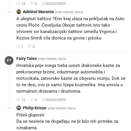
29
0
ODGOVORITE
Admiral Marania
prije mjesec dana
A ulegnuti šahtovi ?Eno kraj ulaza na priključak na Auto
cestu Ploče -Čeveljuša.Obojat šahtove.Isto tako
otvoreni svi kanalizacijski šahtovi između Vrgorca i
Kozice.Smrdi cila dionica na govna i pišoku.
1
0
Fairy Tales
prije mjesec dana
FT
Hrvatska prije svega treba uvesti drakonske kazne za
prekoracenje brzine, oduzimanje automobila i
motocikala, zatvorske kazne za obijesnu voznju. Dok se
to ne desi, ovo je samo lijepa kozmetika. Ima smisla u
normalnim drzavama i drustvima.
12
4
ODGOVORITE
Philip Krizan
prije mjesec dana
PK
Pišeš gluposti.
Da se nesreće ne događaju, ne bi bilo niti potrebe za
oznakama.