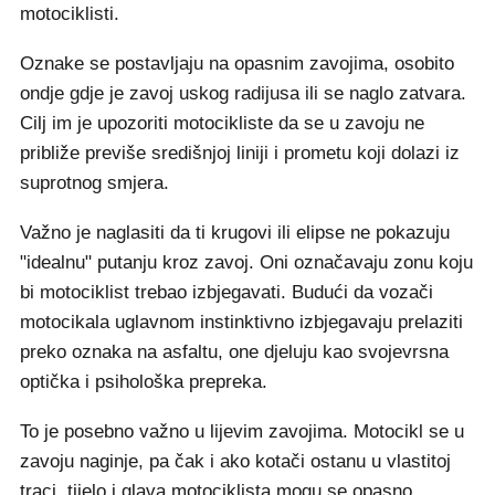
motociklisti.
Oznake se postavljaju na opasnim zavojima, osobito
ondje gdje je zavoj uskog radijusa ili se naglo zatvara.
Cilj im je upozoriti motocikliste da se u zavoju ne
približe previše središnjoj liniji i prometu koji dolazi iz
suprotnog smjera.
Važno je naglasiti da ti krugovi ili elipse ne pokazuju
"idealnu" putanju kroz zavoj. Oni označavaju zonu koju
bi motociklist trebao izbjegavati. Budući da vozači
motocikala uglavnom instinktivno izbjegavaju prelaziti
preko oznaka na asfaltu, one djeluju kao svojevrsna
optička i psihološka prepreka.
To je posebno važno u lijevim zavojima. Motocikl se u
zavoju naginje, pa čak i ako kotači ostanu u vlastitoj
traci, tijelo i glava motociklista mogu se opasno