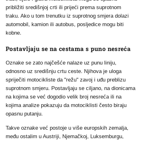
približiti središnjoj crti ili prijeći prema suprotnom
traku. Ako u tom trenutku iz suprotnog smjera dolazi
automobil, kamion ili autobus, posljedice mogu biti
kobne.
Postavljaju se na cestama s puno nesreća
Oznake se zato najčešće nalaze uz punu liniju,
odnosno uz središnju crtu ceste. Njihova je uloga
spriječiti motocikliste da "režu" zavoj i uđu preblizu
suprotnom smjeru. Postavljaju se ciljano, na dionicama
na kojima se već dogodio velik broj nesreća ili na
kojima analize pokazuju da motociklisti često biraju
opasnu putanju.
Takve oznake već postoje u više europskih zemalja,
među ostalim u Austriji, Njemačkoj, Luksemburgu,