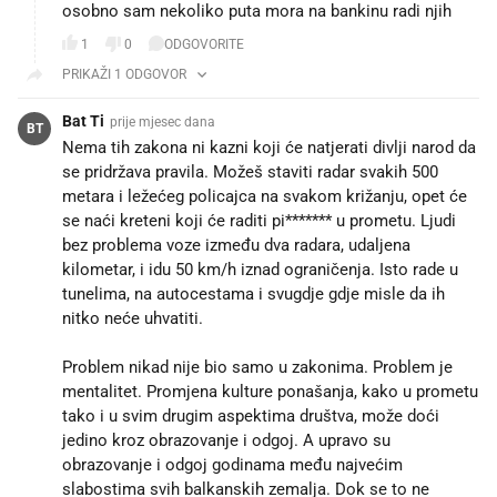
osobno sam nekoliko puta mora na bankinu radi njih
1
0
ODGOVORITE
PRIKAŽI 1 ODGOVOR
Bat Ti
prije mjesec dana
BT
Nema tih zakona ni kazni koji će natjerati divlji narod da
se pridržava pravila. Možeš staviti radar svakih 500
metara i ležećeg policajca na svakom križanju, opet će
se naći kreteni koji će raditi pi******* u prometu. Ljudi
bez problema voze između dva radara, udaljena
kilometar, i idu 50 km/h iznad ograničenja. Isto rade u
tunelima, na autocestama i svugdje gdje misle da ih
nitko neće uhvatiti.
Problem nikad nije bio samo u zakonima. Problem je
mentalitet. Promjena kulture ponašanja, kako u prometu
tako i u svim drugim aspektima društva, može doći
jedino kroz obrazovanje i odgoj. A upravo su
obrazovanje i odgoj godinama među najvećim
slabostima svih balkanskih zemalja. Dok se to ne