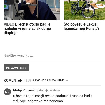
VIDEO
Liječnik otkrio kad je
Što povezuje Lexus i
najbolje vrijeme za skidanje
legendarnog Ponyja?
dioptrije
PRIJAVITE SE
KOMENTARI
(18)
Matija Crnkovic
prije mjesec dana
MC
u hrvatskoj bi mogli ovako zaokruziti rupe da budu
vidljivije, pogotovo motoristima