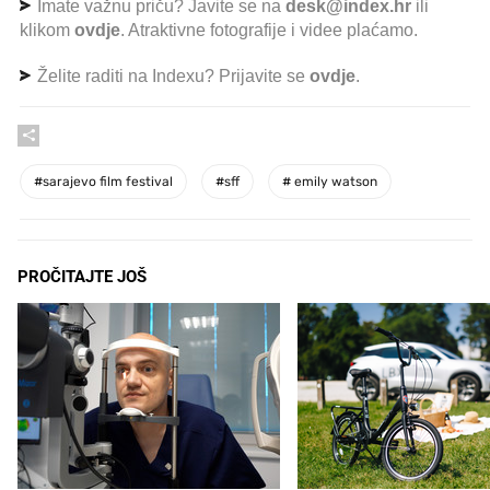
Imate važnu priču? Javite se na
desk@index.hr
ili
klikom
ovdje
. Atraktivne fotografije i videe plaćamo.
Želite raditi na Indexu? Prijavite se
ovdje
.
#
sarajevo film festival
#
sff
#
emily watson
PROČITAJTE JOŠ