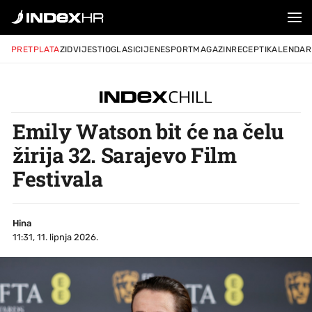
PRETPLATA
ZID
VIJESTI
OGLASI
CIJENE
SPORT
MAGAZIN
RECEPTI
KALENDAR
Emily Watson bit će na čelu
žirija 32. Sarajevo Film
Festivala
Hina
11:31, 11. lipnja 2026.