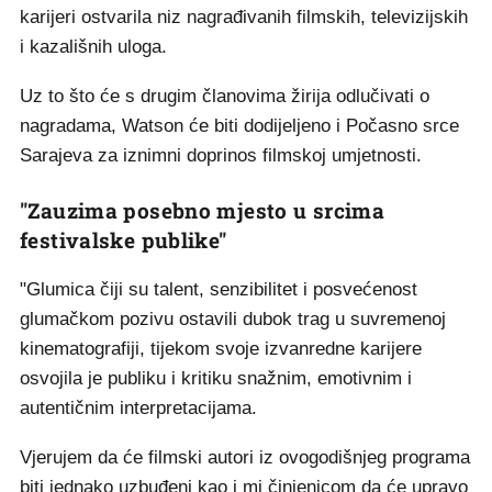
karijeri ostvarila niz nagrađivanih filmskih, televizijskih
i kazališnih uloga.
Uz to što će s drugim članovima žirija odlučivati o
nagradama, Watson će biti dodijeljeno i Počasno srce
Sarajeva za iznimni doprinos filmskoj umjetnosti.
"Zauzima posebno mjesto u srcima
festivalske publike"
"Glumica čiji su talent, senzibilitet i posvećenost
glumačkom pozivu ostavili dubok trag u suvremenoj
kinematografiji, tijekom svoje izvanredne karijere
osvojila je publiku i kritiku snažnim, emotivnim i
autentičnim interpretacijama.
Vjerujem da će filmski autori iz ovogodišnjeg programa
biti jednako uzbuđeni kao i mi činjenicom da će upravo