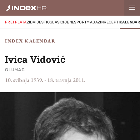
PRETPLATA
ZID
VIJESTI
OGLASI
CIJENE
SPORT
MAGAZIN
RECEPTI
KALENDA
INDEX KALENDAR
Ivica Vidović
GLUMAC
10. svibnja 1939.
-
18. travnja 2011.