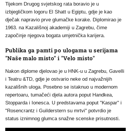
Tijekom Drugog svjetskog rata boravio je u
izbjegličkom logoru El Shatt u Egiptu, gdje je kao
dječak napravio prve glumačke korake. Diplomirao je
1963. na Kazališnoj akademiji u Zagrebu, čime
započinje njegova bogata umjetnička karijera.
Publika ga pamti po ulogama u serijama
"Naše malo misto" i "Velo misto"
Nakon diplome djelovao je u HNK-u u Zagrebu, Gavelli
i Teatru &TD, gdje je ostvario neke od najvažnijih
kazališnih uloga. Posebno se istaknuo u modernom
repertoaru, tumačeći djela autora poput Handkea,
Stopparda i Ionesca. U predstavama poput "Kaspar" i
"Rosencrantz i Guilderstern su mrtvi" potvrdio je
status iznimnog glumca snažne scenske prisutnosti.