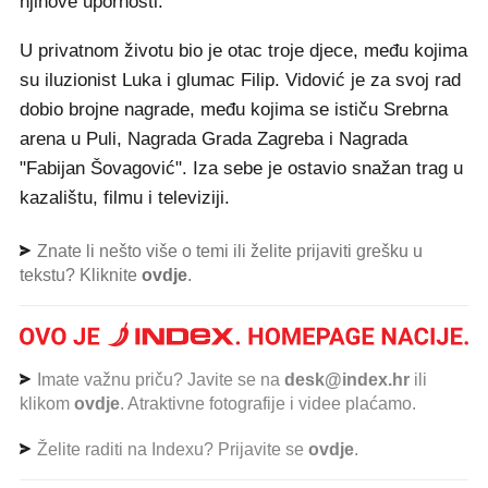
njihove upornosti.
U privatnom životu bio je otac troje djece, među kojima
su iluzionist Luka i glumac Filip. Vidović je za svoj rad
dobio brojne nagrade, među kojima se ističu Srebrna
arena u Puli, Nagrada Grada Zagreba i Nagrada
"Fabijan Šovagović". Iza sebe je ostavio snažan trag u
kazalištu, filmu i televiziji.
Znate li nešto više o temi ili želite prijaviti grešku u
tekstu? Kliknite
ovdje
.
Imate važnu priču? Javite se na
desk@index.hr
ili
klikom
ovdje
. Atraktivne fotografije i videe plaćamo.
Želite raditi na Indexu? Prijavite se
ovdje
.