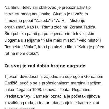
Na filmu i televiziji oblikovao je prepoznatljiv tip
introvertiranog antijunaka. Glumio je u važnim
filmovima poput "Zaseda" i "W. R. - Misterije
organizma", kao i u "Ritmu zločina" Zorana Tadića.
Šira publika pamti ga po legendarnim televizijskim
ulogama u serijama "Naše malo misto", "Velo misto" i
"Inspektor Vinko", kao i po ulozi u filmu "Kako je počeo
rat na mom otoku".
Za svoj je rad dobio brojne nagrade
Tijekom devedesetih, zajedno sa suprugom Gordanom
Gadžić, suočio se s profesionalnom marginalizacijom,
nakon čega su 1998. osnovali Teatar Rugantino.
Predstava "Ay, Carmela" označila je početak njihova
kazališnog rada, a teatar i danas djeluje kao rezultat