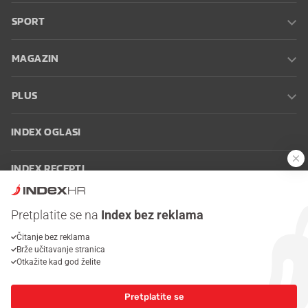
SPORT
MAGAZIN
PLUS
INDEX OGLASI
INDEX RECEPTI
INFO
Pretplatite se na
Index bez reklama
Čitanje bez reklama
Oglašavanje
Zaposli se na Indexu
Kontakt
Impressum
Uvjeti
Brže učitavanje stranica
korištenja
Postavke kolačića
Otkažite kad god želite
Pretplatite se