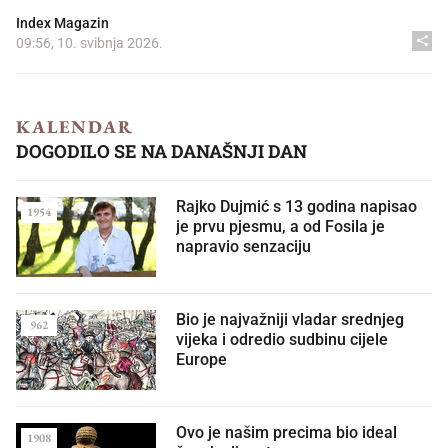
Index Magazin
09:56, 10. svibnja 2026.
KALENDAR
DOGODILO SE NA DANAŠNJI DAN
Rajko Dujmić s 13 godina napisao
1954
je prvu pjesmu, a od Fosila je
napravio senzaciju
Bio je najvažniji vladar srednjeg
962
vijeka i odredio sudbinu cijele
Europe
Ovo je našim precima bio ideal
1908