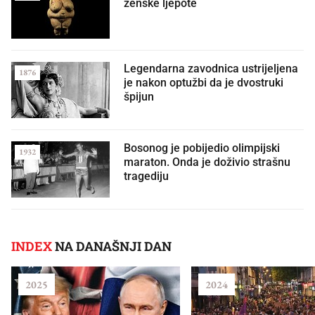
ženske ljepote
Legendarna zavodnica ustrijeljena
1876
je nakon optužbi da je dvostruki
špijun
Bosonog je pobijedio olimpijski
1932
maraton. Onda je doživio strašnu
tragediju
INDEX
NA DANAŠNJI DAN
2025
2024