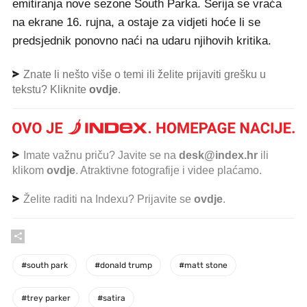
emitiranja nove sezone South Parka. Serija se vraća
na ekrane 16. rujna, a ostaje za vidjeti hoće li se
predsjednik ponovno naći na udaru njihovih kritika.
Znate li nešto više o temi ili želite prijaviti grešku u
tekstu? Kliknite
ovdje
.
Imate važnu priču? Javite se na
desk@index.hr
ili
klikom
ovdje
. Atraktivne fotografije i videe plaćamo.
Želite raditi na Indexu? Prijavite se
ovdje
.
#
south park
#
donald trump
#
matt stone
#
trey parker
#
satira