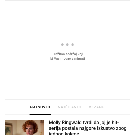
PROČITAJTE JOŠ
VIDEO
Liječnik otkrio kad je
Što povezuje Lexus i
najbolje vrijeme za skidanje
legendarnog Ponyja?
dioptrije
NAJNOVIJE
NAJČITANIJE
VEZANO
Molly Ringwald tvrdi da joj je hit-
serija postala najgore iskustvo zbog
jednog kolege