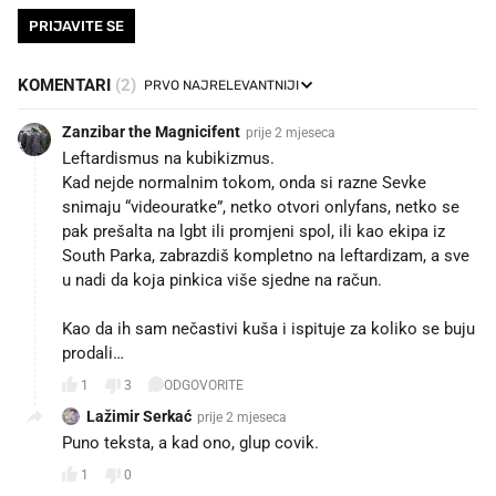
PRIJAVITE SE
KOMENTARI
(2)
Zanzibar the Magnicifent
prije 2 mjeseca
Leftardismus na kubikizmus.
Kad nejde normalnim tokom, onda si razne Sevke
snimaju “videouratke”, netko otvori onlyfans, netko se
pak prešalta na lgbt ili promjeni spol, ili kao ekipa iz
South Parka, zabrazdiš kompletno na leftardizam, a sve
u nadi da koja pinkica više sjedne na račun.
Kao da ih sam nečastivi kuša i ispituje za koliko se buju
prodali…
1
3
ODGOVORITE
Lažimir Serkać
prije 2 mjeseca
Puno teksta, a kad ono, glup covik.
1
0