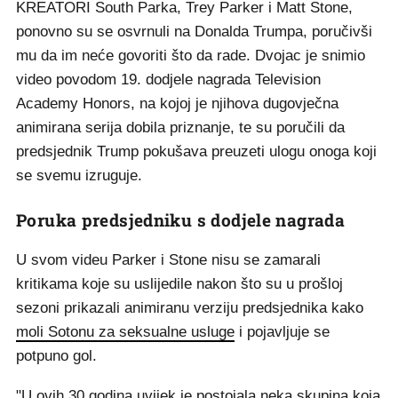
KREATORI South Parka, Trey Parker i Matt Stone,
ponovno su se osvrnuli na Donalda Trumpa, poručivši
mu da im neće govoriti što da rade. Dvojac je snimio
video povodom 19. dodjele nagrada Television
Academy Honors, na kojoj je njihova dugovječna
animirana serija dobila priznanje, te su poručili da
predsjednik Trump pokušava preuzeti ulogu onoga koji
se svemu izruguje.
Poruka predsjedniku s dodjele nagrada
U svom videu Parker i Stone nisu se zamarali
kritikama koje su uslijedile nakon što su u prošloj
sezoni prikazali animiranu verziju predsjednika kako
moli Sotonu za seksualne usluge
i pojavljuje se
potpuno gol.
"U ovih 30 godina uvijek je postojala neka skupina koja