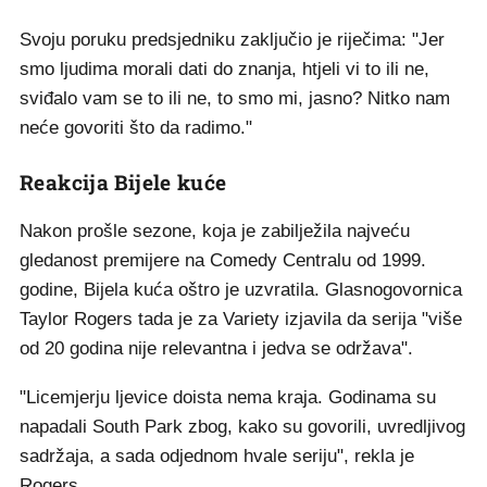
Svoju poruku predsjedniku zaključio je riječima: "Jer
smo ljudima morali dati do znanja, htjeli vi to ili ne,
sviđalo vam se to ili ne, to smo mi, jasno? Nitko nam
neće govoriti što da radimo."
Reakcija Bijele kuće
Nakon prošle sezone, koja je zabilježila najveću
gledanost premijere na Comedy Centralu od 1999.
godine, Bijela kuća oštro je uzvratila. Glasnogovornica
Taylor Rogers tada je za Variety izjavila da serija "više
od 20 godina nije relevantna i jedva se održava".
"Licemjerju ljevice doista nema kraja. Godinama su
napadali South Park zbog, kako su govorili, uvredljivog
sadržaja, a sada odjednom hvale seriju", rekla je
Rogers.