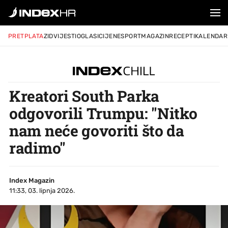
PRETPLATA
ZID
VIJESTI
OGLASI
CIJENE
SPORT
MAGAZIN
RECEPTI
KALENDAR
Kreatori South Parka
odgovorili Trumpu: "Nitko
nam neće govoriti što da
radimo"
Index Magazin
11:33, 03. lipnja 2026.