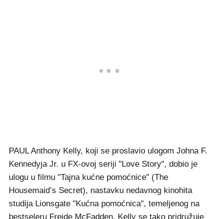
PAUL Anthony Kelly, koji se proslavio ulogom Johna F.
Kennedyja Jr. u FX-ovoj seriji "Love Story", dobio je
ulogu u filmu "Tajna kućne pomoćnice" (The
Housemaid’s Secret), nastavku nedavnog kinohita
studija Lionsgate "Kućna pomoćnica", temeljenog na
bestseleru Freide McFadden. Kelly se tako pridružuje