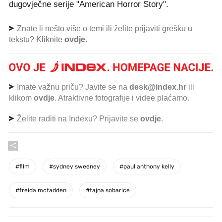
dugovječne serije "American Horror Story".
Znate li nešto više o temi ili želite prijaviti grešku u
tekstu? Kliknite
ovdje
.
Imate važnu priču? Javite se na
desk@index.hr
ili
klikom
ovdje
. Atraktivne fotografije i videe plaćamo.
Želite raditi na Indexu? Prijavite se
ovdje
.
#
film
#
sydney sweeney
#
paul anthony kelly
#
freida mcfadden
#
tajna sobarice