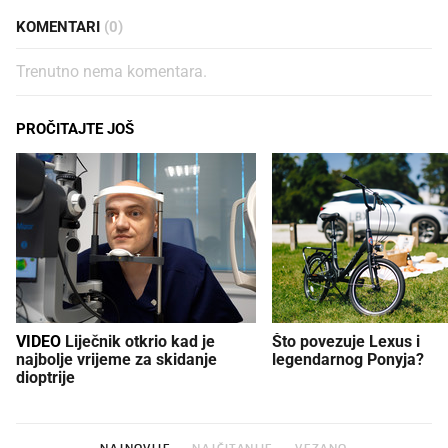
KOMENTARI
(0)
Trenutno nema komentara.
PROČITAJTE JOŠ
VIDEO
Liječnik otkrio kad je
Što povezuje Lexus i
najbolje vrijeme za skidanje
legendarnog Ponyja?
dioptrije
NAJNOVIJE
NAJČITANIJE
VEZANO