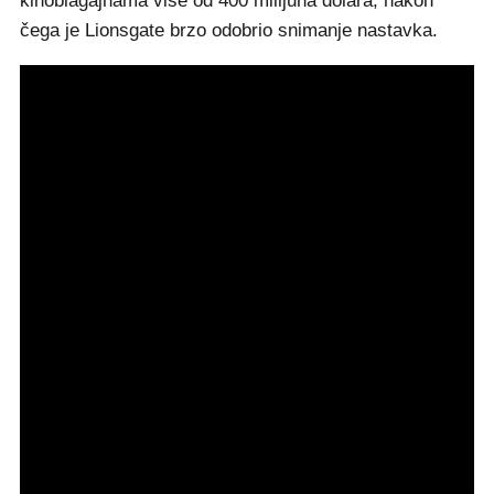
kinoblagajnama više od 400 milijuna dolara, nakon
čega je Lionsgate brzo odobrio snimanje nastavka.