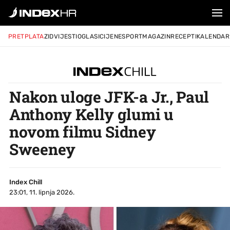
PRETPLATA
ZID
VIJESTI
OGLASI
CIJENE
SPORT
MAGAZIN
RECEPTI
KALENDAR
Nakon uloge JFK-a Jr., Paul
Anthony Kelly glumi u
novom filmu Sidney
Sweeney
Index Chill
23:01, 11. lipnja 2026.