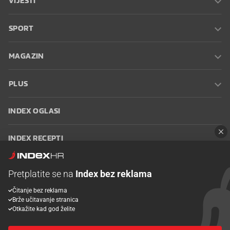
VIJESTI
SPORT
MAGAZIN
PLUS
INDEX OGLASI
INDEX RECEPTI
INFO
Pretplatite se na
Index bez reklama
Čitanje bez reklama
Oglašavanje
Zaposli se na Indexu
Kontakt
Impressum
Uvjeti
Brže učitavanje stranica
korištenja
Postavke kolačića
Otkažite kad god želite